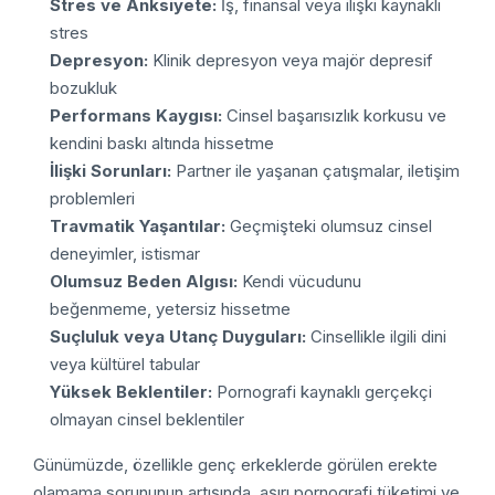
Stres ve Anksiyete:
İş, finansal veya ilişki kaynaklı
stres
Depresyon:
Klinik depresyon veya majör depresif
bozukluk
Performans Kaygısı:
Cinsel başarısızlık korkusu ve
kendini baskı altında hissetme
İlişki Sorunları:
Partner ile yaşanan çatışmalar, iletişim
problemleri
Travmatik Yaşantılar:
Geçmişteki olumsuz cinsel
deneyimler, istismar
Olumsuz Beden Algısı:
Kendi vücudunu
beğenmeme, yetersiz hissetme
Suçluluk veya Utanç Duyguları:
Cinsellikle ilgili dini
veya kültürel tabular
Yüksek Beklentiler:
Pornografi kaynaklı gerçekçi
olmayan cinsel beklentiler
Günümüzde, özellikle genç erkeklerde görülen erekte
olamama sorununun artışında, aşırı pornografi tüketimi ve