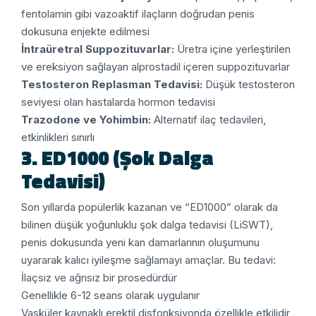
fentolamin gibi vazoaktif ilaçların doğrudan penis
dokusuna enjekte edilmesi
İntraüretral Suppozituvarlar:
Üretra içine yerleştirilen
ve ereksiyon sağlayan alprostadil içeren suppozituvarlar
Testosteron Replasman Tedavisi:
Düşük testosteron
seviyesi olan hastalarda hormon tedavisi
Trazodone ve Yohimbin:
Alternatif ilaç tedavileri,
etkinlikleri sınırlı
3. ED1000 (Şok Dalga
Tedavisi)
Son yıllarda popülerlik kazanan ve “ED1000” olarak da
bilinen düşük yoğunluklu şok dalga tedavisi (LiSWT),
penis dokusunda yeni kan damarlarının oluşumunu
uyararak kalıcı iyileşme sağlamayı amaçlar. Bu tedavi:
İlaçsız ve ağrısız bir prosedürdür
Genellikle 6-12 seans olarak uygulanır
Vasküler kaynaklı erektil disfonksiyonda özellikle etkilidir