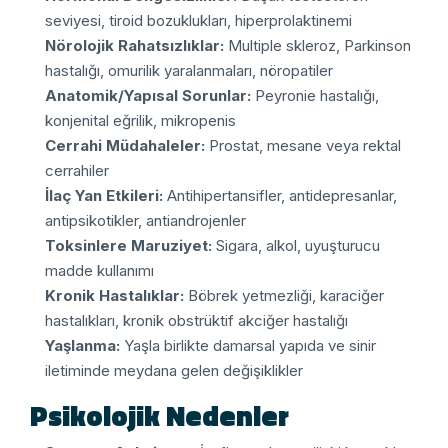
seviyesi, tiroid bozuklukları, hiperprolaktinemi
Nörolojik Rahatsızlıklar:
Multiple skleroz, Parkinson
hastalığı, omurilik yaralanmaları, nöropatiler
Anatomik/Yapısal Sorunlar:
Peyronie hastalığı,
konjenital eğrilik, mikropenis
Cerrahi Müdahaleler:
Prostat, mesane veya rektal
cerrahiler
İlaç Yan Etkileri:
Antihipertansifler, antidepresanlar,
antipsikotikler, antiandrojenler
Toksinlere Maruziyet:
Sigara, alkol, uyuşturucu
madde kullanımı
Kronik Hastalıklar:
Böbrek yetmezliği, karaciğer
hastalıkları, kronik obstrüktif akciğer hastalığı
Yaşlanma:
Yaşla birlikte damarsal yapıda ve sinir
iletiminde meydana gelen değişiklikler
Psikolojik Nedenler