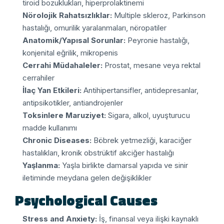
tiroid bozuklukları, hiperprolaktinemi
Nörolojik Rahatsızlıklar:
Multiple skleroz, Parkinson
hastalığı, omurilik yaralanmaları, nöropatiler
Anatomik/Yapısal Sorunlar:
Peyronie hastalığı,
konjenital eğrilik, mikropenis
Cerrahi Müdahaleler:
Prostat, mesane veya rektal
cerrahiler
İlaç Yan Etkileri:
Antihipertansifler, antidepresanlar,
antipsikotikler, antiandrojenler
Toksinlere Maruziyet:
Sigara, alkol, uyuşturucu
madde kullanımı
Chronic Diseases:
Böbrek yetmezliği, karaciğer
hastalıkları, kronik obstrüktif akciğer hastalığı
Yaşlanma:
Yaşla birlikte damarsal yapıda ve sinir
iletiminde meydana gelen değişiklikler
Psychological Causes
Stress and Anxiety:
İş, finansal veya ilişki kaynaklı