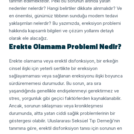
tahmin edilmektedir. Peki bu sorunun altında yatan
nedenler nelerdir? Hangi belirtiler dikkate alınmalıdır? Ve
en önemlisi, günümüz tıbbının sunduğu modern tedavi
yaklaşımları nelerdir? Bu yazımızda, ereksiyon problemi
hakkında kapsamlı bilgileri ve çözüm yollarını detaylı
olarak ele alacağız.
Erekte Olamama Problemi Nedir?
Erekte olamama veya erektil disfonksiyon, bir erkeğin
cinsel ilişki için yeterli sertlikte bir ereksiyon
sağlayamaması veya sağlanan ereksiyonu ilişki boyunca
sürdürememesi durumudur. Bu sorun, ara sıra
yaşandığında genellikle endişelenmeyi gerektirmez ve
stres, yorgunluk gibi geçici faktörlerden kaynaklanabilir.
Ancak, sorunun sıklaşması veya kronikleşmesi
durumunda, altta yatan ciddi sağlık problemlerinin bir
göstergesi olabilir.
Uluslararası Seksüel Tıp Derneği’nin
tanımına göre, erektil disfonksiyon tanısı için sorunun en