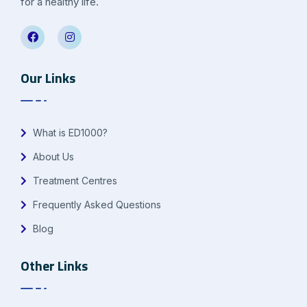
for a healthy life.
Our Links
What is ED1000?
About Us
Treatment Centres
Frequently Asked Questions
Blog
Other Links