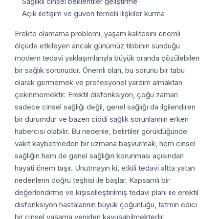
Sağlıklı cinsel beklentiler geliştirme
Açık iletişim ve güven temelli ilişkiler kurma
Erekte olamama problemi, yaşam kalitesini önemli
ölçüde etkileyen ancak günümüz tıbbının sunduğu
modern tedavi yaklaşımlarıyla büyük oranda çözülebilen
bir sağlık sorunudur. Önemli olan, bu sorunu bir tabu
olarak görmemek ve profesyonel yardım almaktan
çekinmemektir.
Erektil disfonksiyon, çoğu zaman
sadece cinsel sağlığı değil, genel sağlığı da ilgilendiren
bir durumdur ve bazen ciddi sağlık sorunlarının erken
habercisi olabilir. Bu nedenle, belirtiler görüldüğünde
vakit kaybetmeden bir uzmana başvurmak, hem cinsel
sağlığın hem de genel sağlığın korunması açısından
hayati önem taşır.
Unutmayın ki, etkili tedavi altta yatan
nedenlerin doğru teşhisi ile başlar. Kapsamlı bir
değerlendirme ve kişiselleştirilmiş tedavi planı ile erektil
disfonksiyon hastalarının büyük çoğunluğu, tatmin edici
bir cinsel yaşama yeniden kavuşabilmektedir.