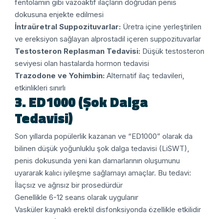
fentolamin gibi vazoaktif ilaçların doğrudan penis
dokusuna enjekte edilmesi
İntraüretral Suppozituvarlar:
Üretra içine yerleştirilen
ve ereksiyon sağlayan alprostadil içeren suppozituvarlar
Testosteron Replasman Tedavisi:
Düşük testosteron
seviyesi olan hastalarda hormon tedavisi
Trazodone ve Yohimbin:
Alternatif ilaç tedavileri,
etkinlikleri sınırlı
3. ED1000 (Şok Dalga
Tedavisi)
Son yıllarda popülerlik kazanan ve “ED1000” olarak da
bilinen düşük yoğunluklu şok dalga tedavisi (LiSWT),
penis dokusunda yeni kan damarlarının oluşumunu
uyararak kalıcı iyileşme sağlamayı amaçlar. Bu tedavi:
İlaçsız ve ağrısız bir prosedürdür
Genellikle 6-12 seans olarak uygulanır
Vasküler kaynaklı erektil disfonksiyonda özellikle etkilidir