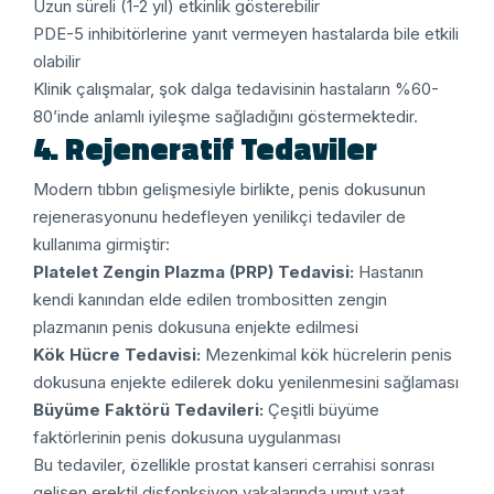
Uzun süreli (1-2 yıl) etkinlik gösterebilir
PDE-5 inhibitörlerine yanıt vermeyen hastalarda bile etkili
olabilir
Klinik çalışmalar, şok dalga tedavisinin hastaların %60-
80’inde anlamlı iyileşme sağladığını göstermektedir.
4. Rejeneratif Tedaviler
Modern tıbbın gelişmesiyle birlikte, penis dokusunun
rejenerasyonunu hedefleyen yenilikçi tedaviler de
kullanıma girmiştir:
Platelet Zengin Plazma (PRP) Tedavisi:
Hastanın
kendi kanından elde edilen trombositten zengin
plazmanın penis dokusuna enjekte edilmesi
Kök Hücre Tedavisi:
Mezenkimal kök hücrelerin penis
dokusuna enjekte edilerek doku yenilenmesini sağlaması
Büyüme Faktörü Tedavileri:
Çeşitli büyüme
faktörlerinin penis dokusuna uygulanması
Bu tedaviler, özellikle prostat kanseri cerrahisi sonrası
gelişen erektil disfonksiyon vakalarında umut vaat