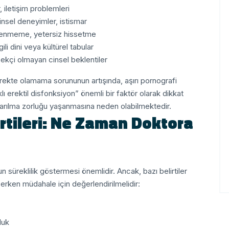
 iletişim problemleri
sel deneyimler, istismar
enmeme, yetersiz hissetme
gili dini veya kültürel tabular
ekçi olmayan cinsel beklentiler
ekte olamama sorununun artışında, aşırı pornografi
ı erektil disfonksiyon” önemli bir faktör olarak dikkat
yarılma zorluğu yaşanmasına neden olabilmektedir.
rtileri: Ne Zaman Doktora
n süreklilik göstermesi önemlidir. Ancak, bazı belirtiler
erken müdahale için değerlendirilmelidir:
luk