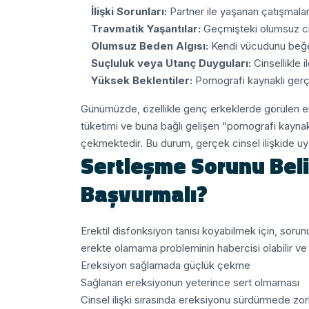
İlişki Sorunları:
Partner ile yaşanan çatışmalar,
Travmatik Yaşantılar:
Geçmişteki olumsuz cin
Olumsuz Beden Algısı:
Kendi vücudunu beğ
Suçluluk veya Utanç Duyguları:
Cinsellikle il
Yüksek Beklentiler:
Pornografi kaynaklı gerç
Günümüzde, özellikle genç erkeklerde görülen er
tüketimi ve buna bağlı gelişen “pornografi kaynakl
çekmektedir. Bu durum, gerçek cinsel ilişkide u
Sertleşme Sorunu Beli
Başvurmalı?
Erektil disfonksiyon tanısı koyabilmek için, sorunu
erekte olamama probleminin habercisi olabilir ve 
Ereksiyon sağlamada güçlük çekme
Sağlanan ereksiyonun yeterince sert olmaması
Cinsel ilişki sırasında ereksiyonu sürdürmede zor