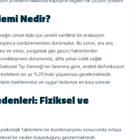
iyon problemi hakkında kapsamlı bilgileri ve çözüm yollarını
emi Nedir?
in cinsel ilişki için yeterli sertlikte bir ereksiyon
boyunca sürdürememesi durumudur. Bu sorun, ara sıra
z ve stres, yorgunluk gibi geçici faktörlerden
kronikleşmesi durumunda, altta yatan ciddi sağlık
 Seksüel Tıp Derneği’nin tanımına göre, erektil disfonksiyon
aktivitelerin en az %25’inde yaşanması gerekmektedir.
erin belirlenmesi ve uygun tedaviye en kısa sürede
enleri: Fiziksel ve
 psikolojik faktörlerin bir kombinasyonu sonucunda ortaya
fiziksel bir neden bulunduğunu göstermektedir.