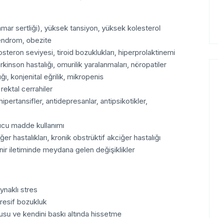
ar sertliği), yüksek tansiyon, yüksek kolesterol
endrom, obezite
teron seviyesi, tiroid bozuklukları, hiperprolaktinemi
kinson hastalığı, omurilik yaralanmaları, nöropatiler
ı, konjenital eğrilik, mikropenis
ektal cerrahiler
ipertansifler, antidepresanlar, antipsikotikler,
rucu madde kullanımı
r hastalıkları, kronik obstrüktif akciğer hastalığı
nir iletiminde meydana gelen değişiklikler
aynaklı stres
resif bozukluk
kusu ve kendini baskı altında hissetme