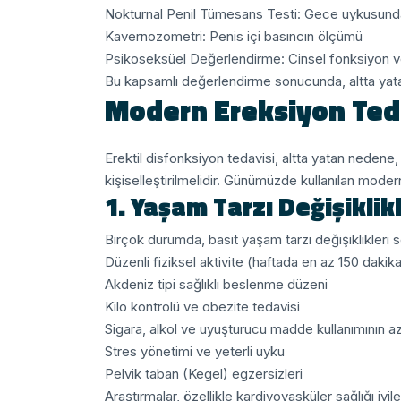
Nokturnal Penil Tümesans Testi: Gece uykusunda
Kavernozometri: Penis içi basıncın ölçümü
Psikoseksüel Değerlendirme: Cinsel fonksiyon ve i
Bu kapsamlı değerlendirme sonucunda, altta yatan 
Modern Ereksiyon Teda
Erektil disfonksiyon tedavisi, altta yatan nedene
kişiselleştirilmelidir. Günümüzde kullanılan modern
1. Yaşam Tarzı Değişiklikl
Birçok durumda, basit yaşam tarzı değişiklikleri 
Düzenli fiziksel aktivite (haftada en az 150 dakika
Akdeniz tipi sağlıklı beslenme düzeni
Kilo kontrolü ve obezite tedavisi
Sigara, alkol ve uyuşturucu madde kullanımının az
Stres yönetimi ve yeterli uyku
Pelvik taban (Kegel) egzersizleri
Araştırmalar, özellikle kardiyovasküler sağlığı iyi