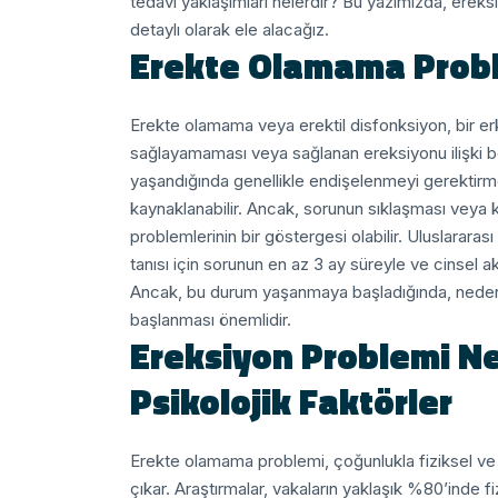
tedavi yaklaşımları nelerdir? Bu yazımızda, ereks
detaylı olarak ele alacağız.
Erekte Olamama Probl
Erekte olamama veya erektil disfonksiyon, bir erkeğ
sağlayamaması veya sağlanan ereksiyonu ilişki 
yaşandığında genellikle endişelenmeyi gerektirme
kaynaklanabilir. Ancak, sorunun sıklaşması veya 
problemlerinin bir göstergesi olabilir.
Uluslararası
tanısı için sorunun en az 3 ay süreyle ve cinsel 
Ancak, bu durum yaşanmaya başladığında, nedenl
başlanması önemlidir.
Ereksiyon Problemi Ned
Psikolojik Faktörler
Erekte olamama problemi, çoğunlukla fiziksel ve
çıkar. Araştırmalar, vakaların yaklaşık %80’inde 