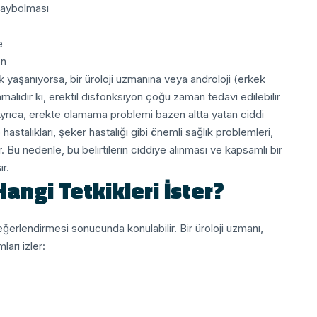
kaybolması
e
on
ak yaşanıyorsa, bir üroloji uzmanına veya androloji (erkek
lıdır ki, erektil disfonksiyon çoğu zaman tedavi edilebilir
yrıca, erekte olamama problemi bazen altta yatan ciddi
alp hastalıkları, şeker hastalığı gibi önemli sağlık problemleri,
r. Bu nedenle, bu belirtilerin ciddiye alınması ve kapsamlı bir
r.
Hangi Tetkikleri İster?
değerlendirmesi sonucunda konulabilir. Bir üroloji uzmanı,
ları izler: