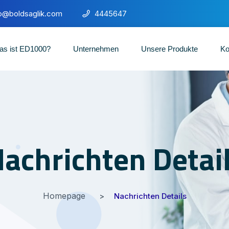
fo@boldsaglik.com
4445647
as ist ED1000?
Unternehmen
Unsere Produkte
Ko
achrichten Detai
Homepage
Nachrichten Details