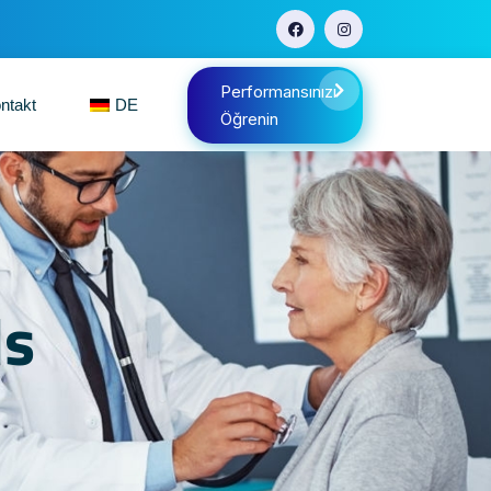
Performansınızı
ntakt
DE
Öğrenin
ls