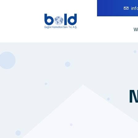
in
W
N