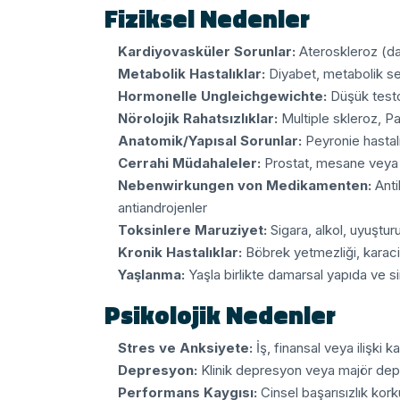
Fiziksel Nedenler
Kardiyovasküler Sorunlar:
Ateroskleroz (dam
Metabolik Hastalıklar:
Diyabet, metabolik s
Hormonelle Ungleichgewichte:
Düşük testos
Nörolojik Rahatsızlıklar:
Multiple skleroz, Par
Anatomik/Yapısal Sorunlar:
Peyronie hastalığ
Cerrahi Müdahaleler:
Prostat, mesane veya r
Nebenwirkungen von Medikamenten:
Antih
antiandrojenler
Toksinlere Maruziyet:
Sigara, alkol, uyuştu
Kronik Hastalıklar:
Böbrek yetmezliği, karaciğe
Yaşlanma:
Yaşla birlikte damarsal yapıda ve si
Psikolojik Nedenler
Stres ve Anksiyete:
İş, finansal veya ilişki k
Depresyon:
Klinik depresyon veya majör dep
Performans Kaygısı:
Cinsel başarısızlık kor