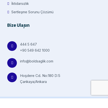
İktidarsızlık
Sertleşme Sorunu Çözümü
Bize Ulaşın
444 5 647
+90 549 642 1000
info@boldsaglik.com
Hoşdere Cd. No:180 D:5
Çankaya/Ankara
© 2023 Bold Sağlık All design Nexasignal