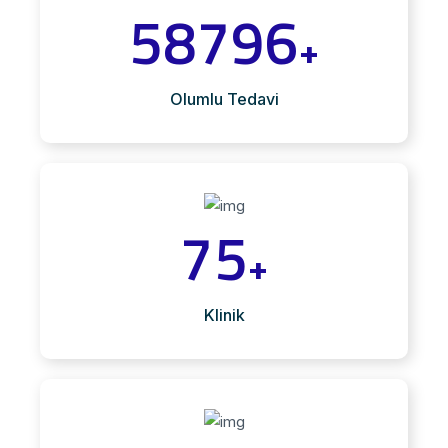
58796
+
Olumlu Tedavi
75
+
Klinik