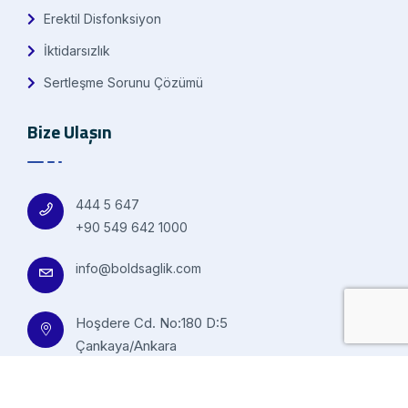
Erektil Disfonksiyon
İktidarsızlık
Sertleşme Sorunu Çözümü
Bize Ulaşın
444 5 647
+90 549 642 1000
info@boldsaglik.com
Hoşdere Cd. No:180 D:5
Çankaya/Ankara