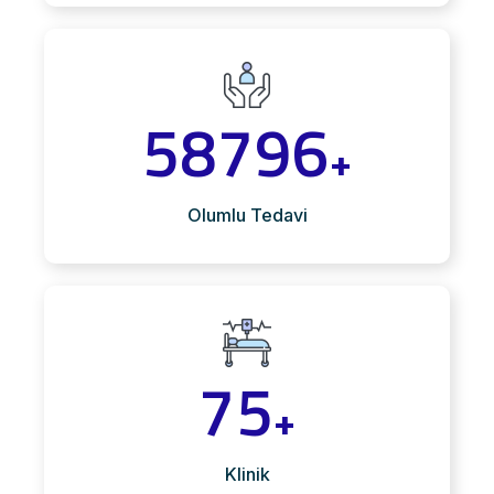
58796
+
Olumlu Tedavi
75
+
Klinik