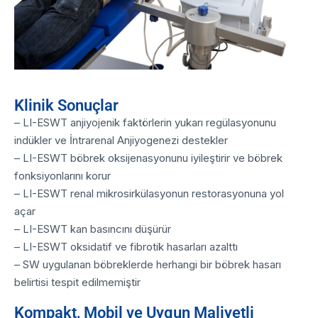
Klinik Sonuçlar
– LI-ESWT anjiyojenik faktörlerin yukarı regülasyonunu
indükler ve İntrarenal Anjiyogenezi destekler
– LI-ESWT böbrek oksijenasyonunu iyileştirir ve böbrek
fonksiyonlarını korur
– LI-ESWT renal mikrosirkülasyonun restorasyonuna yol
açar
– LI-ESWT kan basıncını düşürür
– LI-ESWT oksidatif ve fibrotik hasarları azalttı
– SW uygulanan böbreklerde herhangi bir böbrek hasarı
belirtisi tespit edilmemiştir
Kompakt, Mobil ve Uygun Maliyetli