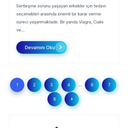
Sertleşme sorunu yaşayan erkekler için tedavi
seçenekleri arasında önemli bir karar verme
süreci yaşanmaktadır. Bir yanda Viagra, Cialis
ve...
Devamını Oku
...
1
2
3
4
6
7
8