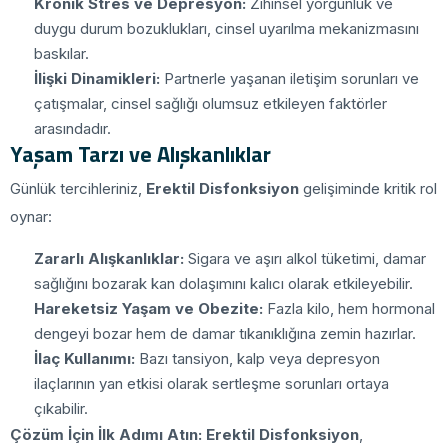
Kronik Stres ve Depresyon:
Zihinsel yorgunluk ve
duygu durum bozuklukları, cinsel uyarılma mekanizmasını
baskılar.
İlişki Dinamikleri:
Partnerle yaşanan iletişim sorunları ve
çatışmalar, cinsel sağlığı olumsuz etkileyen faktörler
arasındadır.
Yaşam Tarzı ve Alışkanlıklar
Günlük tercihleriniz,
Erektil Disfonksiyon
gelişiminde kritik rol
oynar:
Zararlı Alışkanlıklar:
Sigara ve aşırı alkol tüketimi, damar
sağlığını bozarak kan dolaşımını kalıcı olarak etkileyebilir.
Hareketsiz Yaşam ve Obezite:
Fazla kilo, hem hormonal
dengeyi bozar hem de damar tıkanıklığına zemin hazırlar.
İlaç Kullanımı:
Bazı tansiyon, kalp veya depresyon
ilaçlarının yan etkisi olarak sertleşme sorunları ortaya
çıkabilir.
Çözüm İçin İlk Adımı Atın:
Erektil Disfonksiyon
,