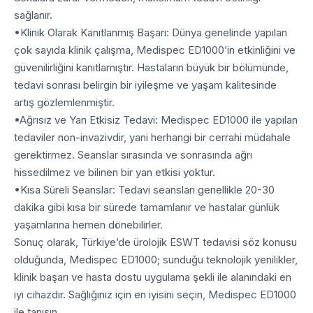
sağlanır.
•
Klinik Olarak Kanıtlanmış Başarı:
Dünya genelinde yapılan
çok sayıda klinik çalışma, Medispec ED1000’in etkinliğini ve
güvenilirliğini kanıtlamıştır. Hastaların büyük bir bölümünde,
tedavi sonrası belirgin bir iyileşme ve yaşam kalitesinde
artış gözlemlenmiştir.
•
Ağrısız ve Yan Etkisiz Tedavi:
Medispec ED1000 ile yapılan
tedaviler non-invazivdir, yani herhangi bir cerrahi müdahale
gerektirmez. Seanslar sırasında ve sonrasında ağrı
hissedilmez ve bilinen bir yan etkisi yoktur.
•
Kısa Süreli Seanslar:
Tedavi seansları genellikle 20-30
dakika gibi kısa bir sürede tamamlanır ve hastalar günlük
yaşamlarına hemen dönebilirler.
Sonuç olarak, Türkiye’de ürolojik ESWT tedavisi söz konusu
olduğunda, Medispec ED1000; sunduğu teknolojik yenilikler,
klinik başarı ve hasta dostu uygulama şekli ile alanındaki en
iyi cihazdır. Sağlığınız için en iyisini seçin, Medispec ED1000
ile tanışın.