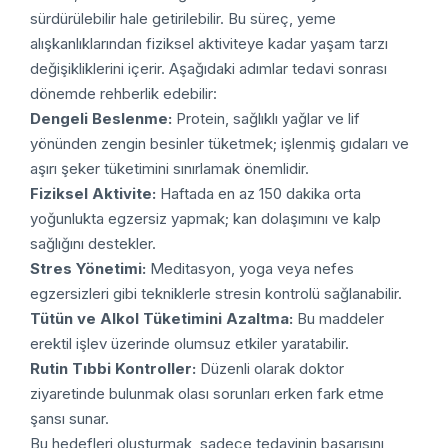
sürdürülebilir hale getirilebilir. Bu süreç, yeme
alışkanlıklarından fiziksel aktiviteye kadar yaşam tarzı
değişikliklerini içerir. Aşağıdaki adımlar tedavi sonrası
dönemde rehberlik edebilir:
Dengeli Beslenme:
Protein, sağlıklı yağlar ve lif
yönünden zengin besinler tüketmek; işlenmiş gıdaları ve
aşırı şeker tüketimini sınırlamak önemlidir.
Fiziksel Aktivite:
Haftada en az 150 dakika orta
yoğunlukta egzersiz yapmak; kan dolaşımını ve kalp
sağlığını destekler.
Stres Yönetimi:
Meditasyon, yoga veya nefes
egzersizleri gibi tekniklerle stresin kontrolü sağlanabilir.
Tütün ve Alkol Tüketimini Azaltma:
Bu maddeler
erektil işlev üzerinde olumsuz etkiler yaratabilir.
Rutin Tıbbi Kontroller:
Düzenli olarak doktor
ziyaretinde bulunmak olası sorunları erken fark etme
şansı sunar.
Bu hedefleri oluşturmak, sadece tedavinin başarısını