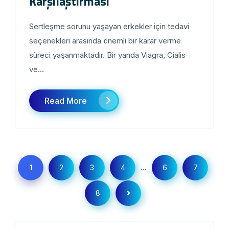
Karşılaştırması
Sertleşme sorunu yaşayan erkekler için tedavi
seçenekleri arasında önemli bir karar verme
süreci yaşanmaktadır. Bir yanda Viagra, Cialis
ve...
Read More
…
1
2
3
4
6
7
8