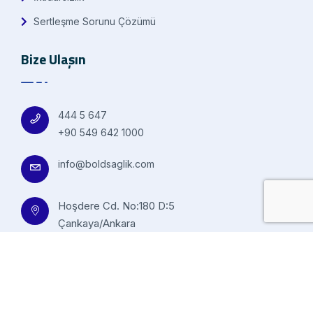
Sertleşme Sorunu Çözümü
Bize Ulaşın
444 5 647
+90 549 642 1000
info@boldsaglik.com
Hoşdere Cd. No:180 D:5
Çankaya/Ankara
© 2023 Bold Sağlık All design Nexasignal