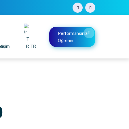
Performansınızı
Öğrenin
etişim
TR
0