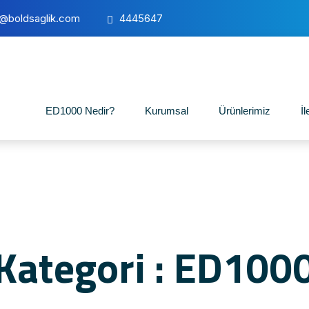
o@boldsaglik.com
4445647
ED1000 Nedir?
Kurumsal
Ürünlerimiz
İl
Kategori : ED100