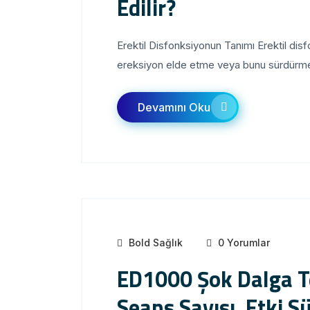
Edilir?
Erektil Disfonksiyonun Tanımı Erektil disfo
ereksiyon elde etme veya bunu sürdürme y
Devamını Oku
Bold Sağlık
0 Yorumlar
ED1000 Şok Dalga Te
Seans Sayısı, Etki Sü