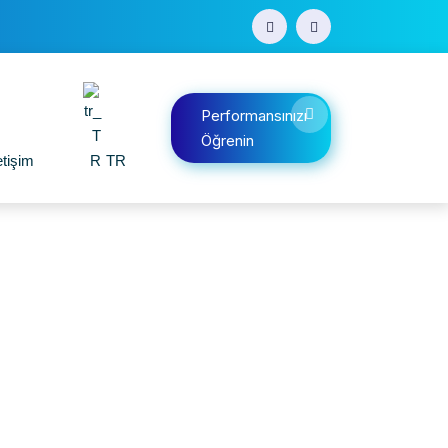
Performansınızı
Öğrenin
etişim
TR