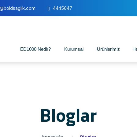
o@boldsaglik.com
4445647
ED1000 Nedir?
Kurumsal
Ürünlerimiz
İl
Bloglar
Anasayfa