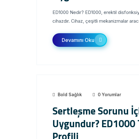
ED1000 Nedir? ED1000, erektil disfonksiyo
cihazdır. Cihaz, çeşitli mekanizmalar aracılı
Devamını Oku
Bold Sağlık
0 Yorumlar
Sertleşme Sorunu İç
Uygundur? ED1000 
Profili