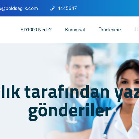
fo@boldsaglik.com
4445647
ED1000 Nedir?
Kurumsal
Ürünlerimiz
İl
lık tarafından ya
gönderiler