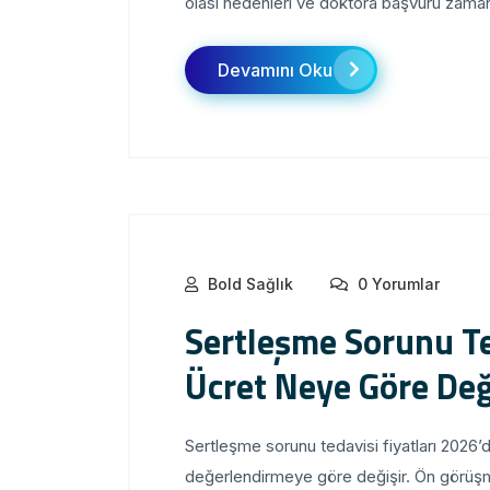
olası nedenleri ve doktora başvuru zamanı
Devamını Oku
Bold Sağlık
0 Yorumlar
Sertleşme Sorunu Te
Ücret Neye Göre Değ
Sertleşme sorunu tedavisi fiyatları 2026’
değerlendirmeye göre değişir. Ön görüşme i