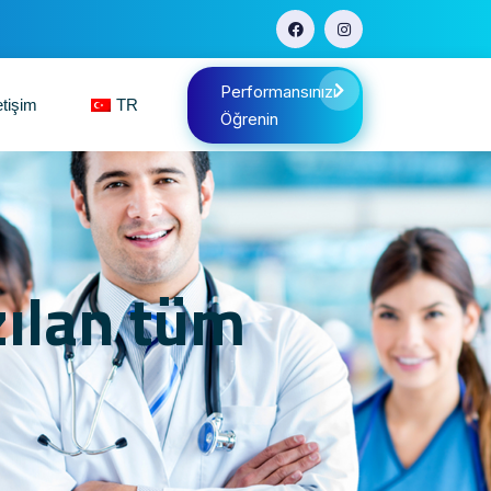
Performansınızı
etişim
TR
Öğrenin
zılan tüm