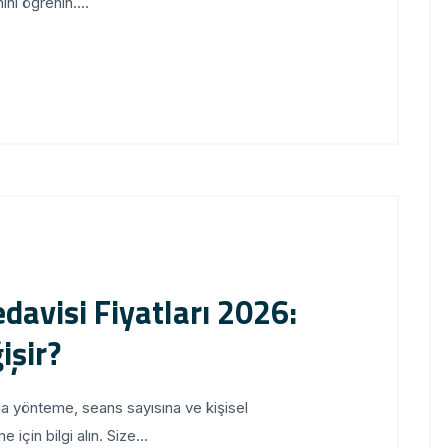
nı öğrenin....
davisi Fiyatları 2026:
işir?
da yönteme, seans sayısına ve kişisel
çin bilgi alın. Size...