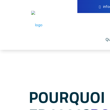
inf
Qu
POURQUOI