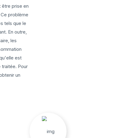
 être prise en
e. Ce problème
 tels que le
ant. En outre,
ire, les
nsommation
qu'elle est
traitée. Pour
obtenir un