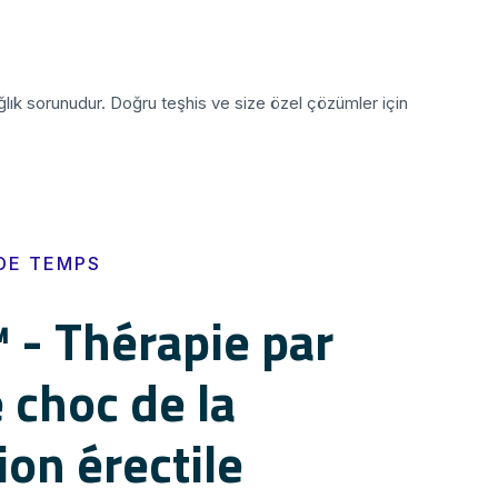
lık sorunudur. Doğru teşhis ve size özel çözümler için
 DE TEMPS
- Thérapie par
 choc de la
ion érectile