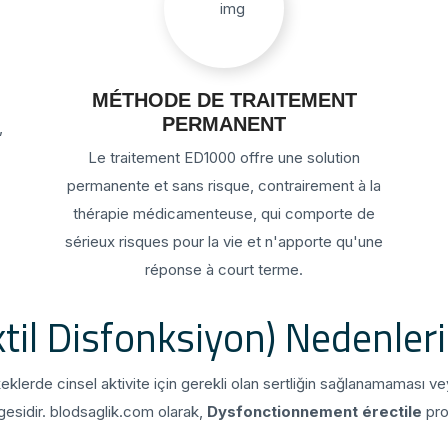
MÉTHODE DE TRAITEMENT
PERMANENT
,
Le traitement ED1000 offre une solution
permanente et sans risque, contrairement à la
thérapie médicamenteuse, qui comporte de
sérieux risques pour la vie et n'apporte qu'une
réponse à court terme.
il Disfonksiyon) Nedenleri
keklerde cinsel aktivite için gerekli olan sertliğin sağlanamaması
rgesidir. blodsaglik.com olarak,
Dysfonctionnement érectile
pro