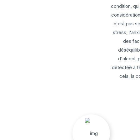
condition, qu
considération
n'est pas s
stress, l'anx
des fac
déséquilib
d'alcool, 
détectée à t
cela, la 