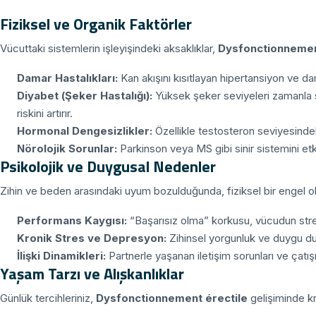
Fiziksel ve Organik Faktörler
Vücuttaki sistemlerin işleyişindeki aksaklıklar,
Dysfonctionnemen
Damar Hastalıkları:
Kan akışını kısıtlayan hipertansiyon ve dam
Diyabet (Şeker Hastalığı):
Yüksek şeker seviyeleri zamanla s
riskini artırır.
Hormonal Dengesizlikler:
Özellikle testosteron seviyesindek
Nörolojik Sorunlar:
Parkinson veya MS gibi sinir sistemini etkil
Psikolojik ve Duygusal Nedenler
Zihin ve beden arasındaki uyum bozulduğunda, fiziksel bir engel 
Performans Kaygısı:
“Başarısız olma” korkusu, vücudun str
Kronik Stres ve Depresyon:
Zihinsel yorgunluk ve duygu du
İlişki Dinamikleri:
Partnerle yaşanan iletişim sorunları ve çatış
Yaşam Tarzı ve Alışkanlıklar
Günlük tercihleriniz,
Dysfonctionnement érectile
gelişiminde kri