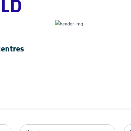
LD
centres