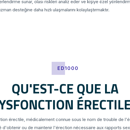
erlendirme sunar, olası riskleri analiz eder ve kişiye özel yönlendirm
man desteğine daha hızlı ulaşmalarını kolaylaştırmaktır.
ED1000
QU'EST-CE QUE LA
YSFONCTION ÉRECTILE
ion érectile, médicalement connue sous le nom de trouble de l'ér
té d'obtenir ou de maintenir l'érection nécessaire aux rapports sex