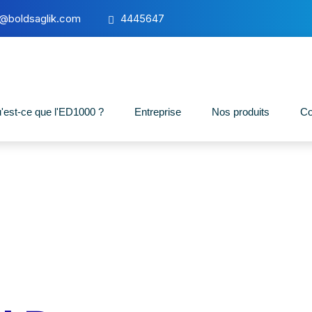
o@boldsaglik.com
4445647
'est-ce que l'ED1000 ?
Entreprise
Nos produits
Co