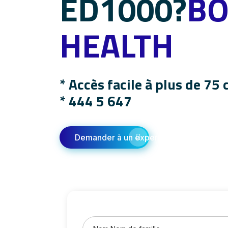
ED1000?
BO
HEALTH
* Accès facile à plus de 75 
*
444 5 647
Demander à un expert