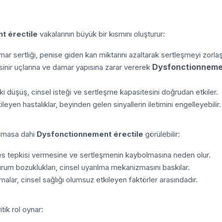
t érectile
vakalarının büyük bir kısmını oluşturur:
ar sertliği, penise giden kan miktarını azaltarak sertleşmeyi zorlaşt
Dysfonctionnemen
inir uçlarına ve damar yapısına zarar vererek
i düşüş, cinsel isteği ve sertleşme kapasitesini doğrudan etkiler.
eyen hastalıklar, beyinden gelen sinyallerin iletimini engelleyebilir.
olmasa dahi
Dysfonctionnement érectile
görülebilir:
es tepkisi vermesine ve sertleşmenin kaybolmasına neden olur.
rum bozuklukları, cinsel uyarılma mekanizmasını baskılar.
malar, cinsel sağlığı olumsuz etkileyen faktörler arasındadır.
tik rol oynar: