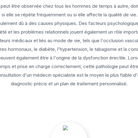
i peut être observée chez tous les hommes de temps à autre, doit
 si elle se répète fréquemment ou si elle affecte la qualité de vi
eulement dû à des causes physiques. Des facteurs psychologiques
iété et les problèmes relationnels jouent également un rôle import
teurs médicaux et liés au mode de vie, tels que l'occlusion vascula
res hormonaux, le diabète, l'hypertension, le tabagisme et la co
peuvent également être à l'origine de la dysfonction érectile. Lors
emps et prise en charge correctement, cette pathologie peut être 
consultation d'un médecin spécialiste est le moyen le plus fiable d'
diagnostic précis et un plan de traitement personnalisé.