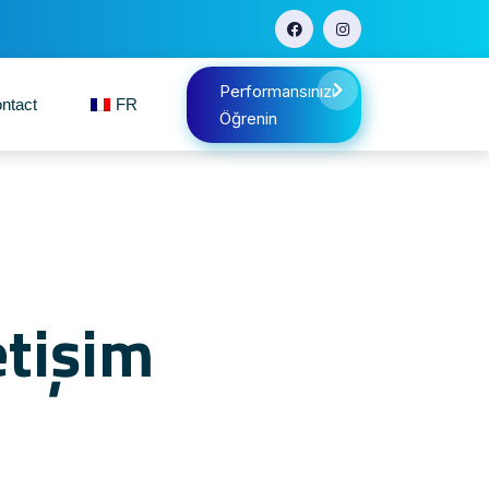
Performansınızı
ntact
FR
Öğrenin
etişim