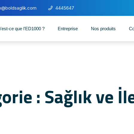
fo@boldsaglik.com
4445647
'est-ce que l'ED1000 ?
Entreprise
Nos produits
Co
orie : Sağlık ve İl