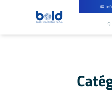
in
Qu
Catég