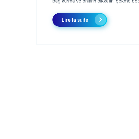
bağ kurma ve onların dikkatini çekme bece
Lire la suite