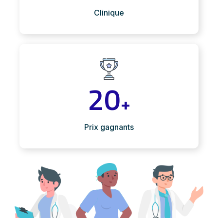
Clinique
20
+
Prix gagnants