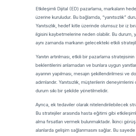
Etkileşimli Dijital (ED) pazarlama, markaların hed
üzerine kuruludur. Bu bağlamda, “yanıtsızlık” durum
Yanıtsızlık, hedef kitle üzerinde olumsuz bir iz bı
ilgisini kaybetmelerine neden olabilir. Bu durum,
aynı zamanda markanın gelecekteki etkili stratejil
Yanıtın artırılması, etkili bir pazarlama stratejisini
beklentilerini anlamadan ve bunlara uygun yanıtl
ayarının yapılması, mesajın şekillendirilmesi ve do
adımlarıdır. Yanıtsızlık, müşterilerin deneyimlerin
durum sıkı bir şekilde yönetilmelidir.
Ayrıca, ek tedaviler olarak nitelendirilebilecek str
Bu stratejiler arasında hasta eğitimi gibi etkileşi
alma fırsatları vermek bulunmaktadır. İkinci görüş,
alanlarda gelişim sağlanmasını sağlar. Bu sayede m