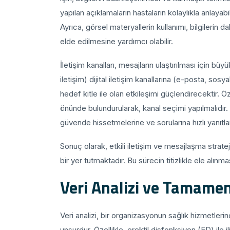
yapılan açıklamaların hastaların kolaylıkla anlayabile
Ayrıca, görsel materyallerin kullanımı, bilgilerin d
elde edilmesine yardımcı olabilir.
İletişim kanalları, mesajların ulaştırılması için 
iletişim) dijital iletişim kanallarına (e-posta, so
hedef kitle ile olan etkileşimi güçlendirecektir.
önünde bulundurularak, kanal seçimi yapılmalıdır.
güvende hissetmelerine ve sorularına hızlı yanıtlar
Sonuç olarak, etkili iletişim ve mesajlaşma stratej
bir yer tutmaktadır. Bu sürecin titizlikle ele alınm
Veri Analizi ve Tamame
Veri analizi, bir organizasyonun sağlık hizmetlerinde
unsurdur. Özellikle, erektil disfonksiyon (ED) ile ili