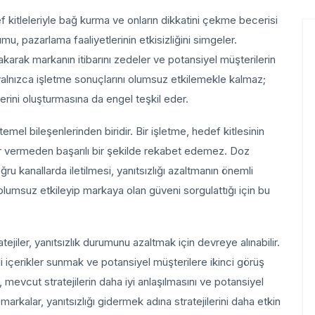
ef kitleleriyle bağ kurma ve onların dikkatini çekme becerisi
u, pazarlama faaliyetlerinin etkisizliğini simgeler.
rakarak markanın itibarını zedeler ve potansiyel müşterilerin
 yalnızca işletme sonuçlarını olumsuz etkilemekle kalmaz;
erini oluşturmasına da engel teşkil eder.
n temel bileşenlerinden biridir. Bir işletme, hedef kitlesinin
ar vermeden başarılı bir şekilde rekabet edemez. Doz
ğru kanallarda iletilmesi, yanıtsızlığı azaltmanın önemli
i olumsuz etkileyip markaya olan güveni sorgulattığı için bu
atejiler, yanıtsızlık durumunu azaltmak için devreye alınabilir.
mli içerikler sunmak ve potansiyel müşterilere ikinci görüş
 mevcut stratejilerin daha iyi anlaşılmasını ve potansiyel
arkalar, yanıtsızlığı gidermek adına stratejilerini daha etkin