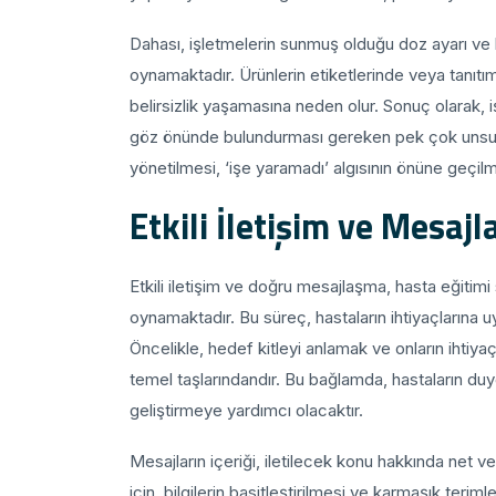
Dahası, işletmelerin sunmuş olduğu doz ayarı ve hi
oynamaktadır. Ürünlerin etiketlerinde veya tanıtıml
belirsizlik yaşamasına neden olur. Sonuç olarak, i
göz önünde bulundurması gereken pek çok unsur 
yönetilmesi, ‘işe yaramadı’ algısının önüne geçilm
Etkili İletişim ve Mesajl
Etkili iletişim ve doğru mesajlaşma, hasta eğitimi s
oynamaktadır. Bu süreç, hastaların ihtiyaçlarına uy
Öncelikle, hedef kitleyi anlamak ve onların ihtiy
temel taşlarındandır. Bu bağlamda, hastaların duy
geliştirmeye yardımcı olacaktır.
Mesajların içeriği, iletilecek konu hakkında net ve 
için, bilgilerin basitleştirilmesi ve karmaşık terimle