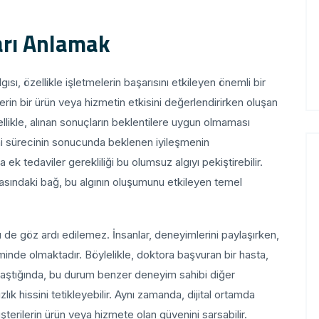
ları Anlamak
ı, özellikle işletmelerin başarısını etkileyen önemli bir
lerin bir ürün veya hizmetin etkisini değerlendirirken oluşan
ellikle, alınan sonuçların beklentilere uygun olmaması
mi sürecinin sonucunda beklenen iyileşmenin
 tedaviler gerekliliği bu olumsuz algıyı pekiştirebilir.
rasındaki bağ, bu algının oluşumunu etkileyen temel
ü de göz ardı edilemez. İnsanlar, deneyimlerini paylaşırken,
minde olmaktadır. Böylelikle, doktora başvuran bir hasta,
ştığında, bu durum benzer deneyim sahibi diğer
zlık hissini tetikleyebilir. Aynı zamanda, dijital ortamda
şterilerin ürün veya hizmete olan güvenini sarsabilir.