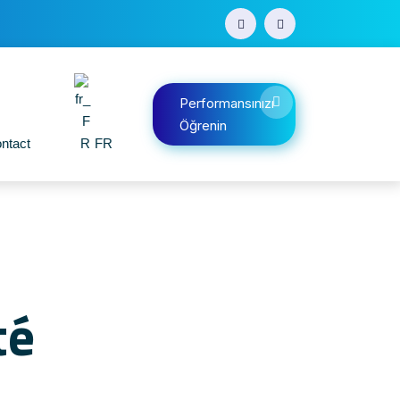
Performansınızı
Öğrenin
ntact
FR
té