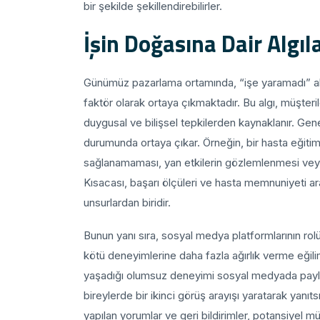
bir şekilde şekillendirebilirler.
İşin Doğasına Dair Algı
Günümüz pazarlama ortamında, “işe yaramadı” algıs
faktör olarak ortaya çıkmaktadır. Bu algı, müşteri
duygusal ve bilişsel tepkilerden kaynaklanır. Gen
durumunda ortaya çıkar. Örneğin, bir hasta eğiti
sağlanamaması, yan etkilerin gözlemlenmesi veya ek
Kısacası, başarı ölçüleri ve hasta memnuniyeti a
unsurlardan biridir.
Bunun yanı sıra, sosyal medya platformlarının rol
kötü deneyimlerine daha fazla ağırlık verme eğili
yaşadığı olumsuz deneyimi sosyal medyada payla
bireylerde bir ikinci görüş arayışı yaratarak yanıtsı
yapılan yorumlar ve geri bildirimler, potansiyel mü