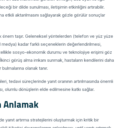
ceği bir dilde sunulması, iletişimin etkinliğini artırabilir.
aha etkili aktarılmasını sağlayarak gözle görülür sonuçlar
büyük önem taşır. Geleneksel yöntelerden (telefon ve yüz yüze
syal medya) kadar farklı seçeneklerin değerlendirilmesi,
 Özellikle sosyo-ekonomik durumu ve teknolojiye erişimi göz
 İkinci görüş alma imkanı sunmak, hastaların kendilerini daha
 bulmalarına olanak tanır.
ileri, tedavi süreçlerinde yanıt oranının artırılmasında önemli
ası, olumlu dönüşlerin elde edilmesine katkı sağlar.
n Anlamak
 yanıt artırma stratejilerini oluşturmak için kritik bir
şkili tüketici davranışlarının anlaşılması, until yanıtı artırmak