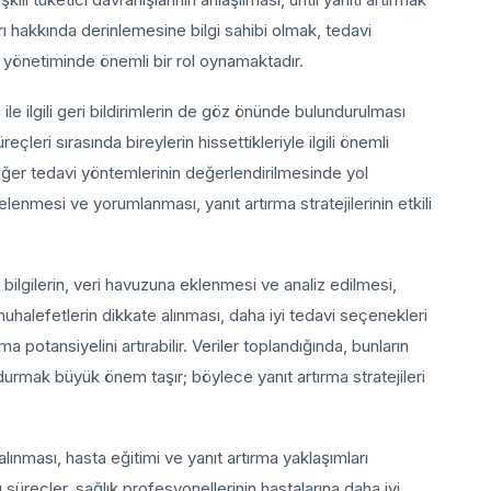
çları hakkında derinlemesine bilgi sahibi olmak, tedavi
n yönetiminde önemli bir rol oynamaktadır.
 ile ilgili geri bildirimlerin de göz önünde bulundurulması
çleri sırasında bireylerin hissettikleriyle ilgili önemli
diğer tedavi yöntemlerinin değerlendirilmesinde yol
celenmesi ve yorumlanması, yanıt artırma stratejilerinin etkili
 bilgilerin, veri havuzuna eklenmesi ve analiz edilmesi,
uhalefetlerin dikkate alınması, daha iyi tedavi seçenekleri
a potansiyelini artırabilir. Veriler toplandığında, bunların
 durmak büyük önem taşır; böylece yanıt artırma stratejileri
alınması, hasta eğitimi ve yanıt artırma yaklaşımları
üreçler, sağlık profesyonellerinin hastalarına daha iyi