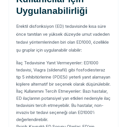
Uygulanabilirliği
Erektil disfonksiyon (ED) tedavisinde kısa süre
önce tanıtılan ve yüksek düzeyde umut vadeden
tedavi yöntemlerinden biri olan ED1000, özellikle
şu gruplar için uygulanabilir olabilir:
İlaç Tedavisine Yanıt Vermeyenler: ED1000
tedavisi, Viagra (sildenafil) gibi fosfodiesteraz
tip 5 inhibitörlerine (PDE5i) yeterli yanıt alamayan
kişilere alternatif bir seçenek olarak düşünülebilir.
İlaç Kullanımını Tercih Etmeyenler: Bazı hastalar,
ED ilaçlarının potansiyel yan etkileri nedeniyle ilaç
tedavisini tercih etmeyebilir. Bu hastalar, non-
invaziv bir tedavi seçeneği olan ED1000’i
değerlendirebilir.
Psişik Kaynaklı ED Sorunu Olanlar: ED’nin