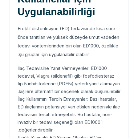
Uygulanabilirliği
Erektil disfonksiyon (ED) tedavisinde kısa süre
önce tanıtılan ve yüksek düzeyde umut vadeden
tedavi yöntemlerinden biri olan ED1000, özellikle
şu gruplar için uygulanabilir olabilir:
İlaç Tedavisine Yanıt Vermeyenler: ED1000
tedavisi, Viagra (sildenafil) gibi fosfodiesteraz
tip 5 inhibitörlerine (PDE5i) yeterli yanıt alamayan
kişilere alternatif bir seçenek olarak düşünülebilir.
İlaç Kullanımını Tercih Etmeyenler: Bazı hastalar,
ED ilaçlarının potansiyel yan etkileri nedeniyle ilaç
tedavisini tercih etmeyebilir. Bu hastalar, non-
invaziv bir tedavi seçeneği olan ED1000’i
değerlendirebilir.
Psişik Kaynaklı ED Sorunu Olanlar: ED’nin