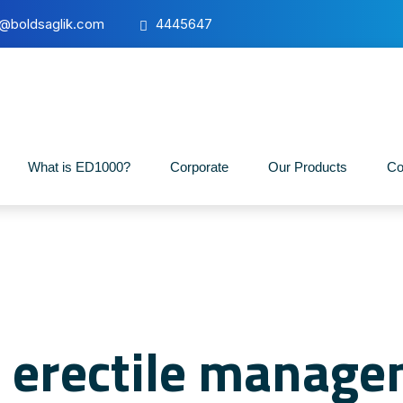
o@boldsaglik.com
4445647
What is ED1000?
Corporate
Our Products
Co
: erectile manag