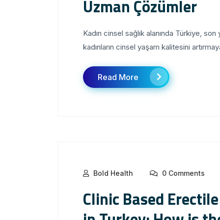
Uzman Çözümler
Kadın cinsel sağlık alanında Türkiye, son
kadınların cinsel yaşam kalitesini artırma
Read More
Bold Health
0 Comments
Clinic Based Erecti
in Turkey: How is t