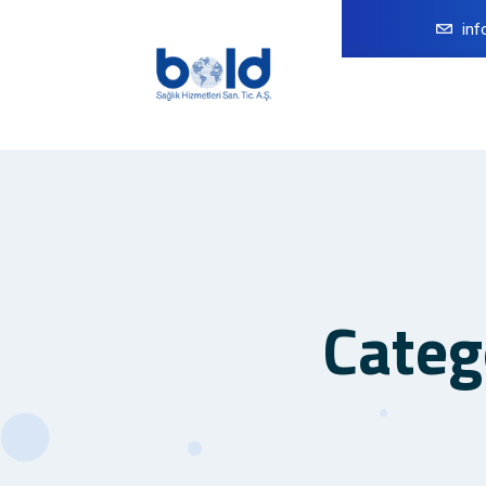
in
Categ