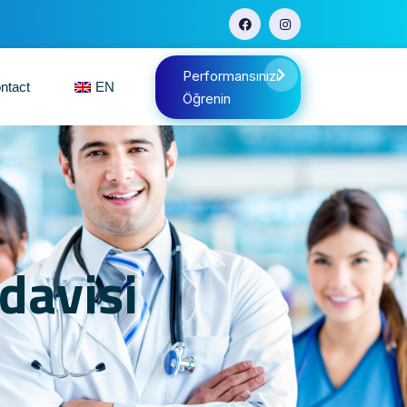
Performansınızı
ntact
EN
Öğrenin
davisi