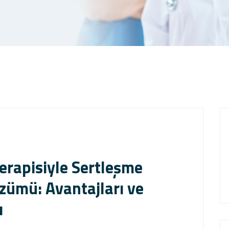
rapisiyle Sertleşme
zümü: Avantajları ve
ı