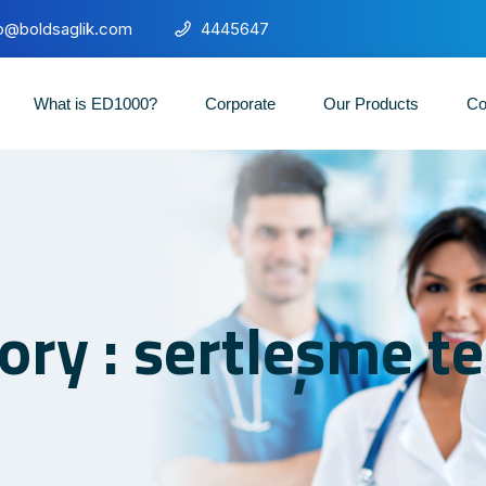
fo@boldsaglik.com
4445647
What is ED1000?
Corporate
Our Products
Co
ory : sertleşme te