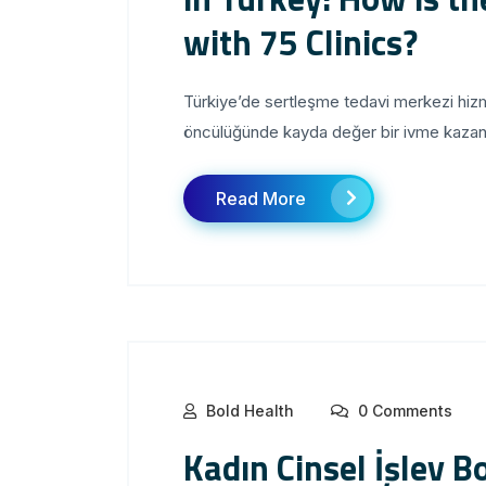
with 75 Clinics?
Türkiye’de sertleşme tedavi merkezi hizmet
öncülüğünde kayda değer bir ivme kazanmış
Read More
Bold Health
0 Comments
Kadın Cinsel İşlev 