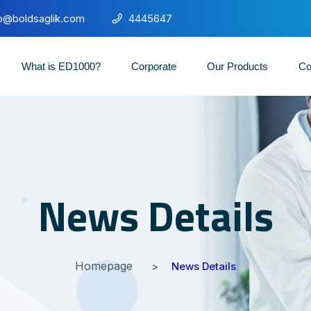
fo@boldsaglik.com
4445647
What is ED1000?
Corporate
Our Products
Co
News Details
Homepage
News Details