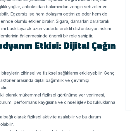
Sağlıklı yağlar, antioksidan bakımından zengin sebzeler ve
ırabilir. Egzersiz ise hem dolaşımı optimize eder hem de
rinde olumlu etkiler bırakır.
Sigara, damarları daraltarak
emini baskılayarak uzun vadede erektil disfonksiyon riskini
blemlerinin önlenmesinde önemli bir role sahiptir.
dyanın Etkisi: Dijital Çağın
ireylerin zihinsel ve fiziksel sağlıklarını etkileyebilir. Genç
törler arasında dijital bağımlılık ve çevrimiçi
alır.
kli olarak mükemmel fiziksel görünüme yer verilmesi,
 durum, performans kaygısına ve cinsel işlev bozukluklarına
 bağlı olarak fiziksel aktivite azalabilir ve bu durum
labilir.