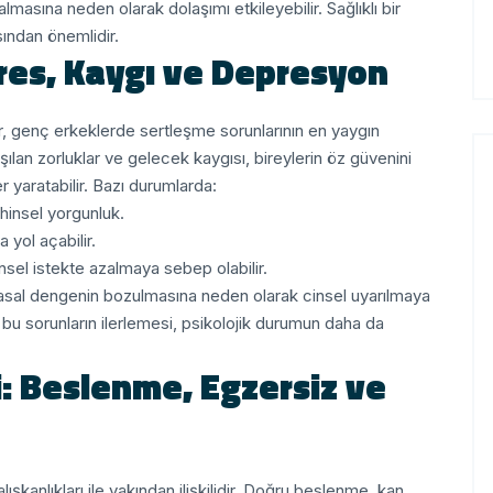
almasına neden olarak dolaşımı etkileyebilir. Sağlıklı bir
sından önemlidir.
tres, Kaygı ve Depresyon
er, genç erkeklerde sertleşme sorunlarının en yaygın
ılan zorluklar ve gelecek kaygısı, bireylerin öz güvenini
 yaratabilir.
Bazı durumlarda:
hinsel yorgunluk.
 yol açabilir.
sel istekte azalmaya sebep olabilir.
asal dengenin bozulmasına neden olarak cinsel uyarılmaya
bu sorunların ilerlemesi, psikolojik durumun daha da
i: Beslenme, Egzersiz ve
kanlıkları ile yakından ilişkilidir. Doğru beslenme, kan