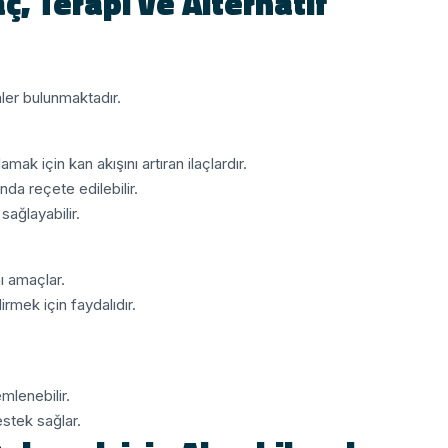
ç, Terapi ve Alternatif
ler bulunmaktadır.
mak için kan akışını artıran ilaçlardır.
da reçete edilebilir.
 sağlayabilir.
nı amaçlar.
irmek için faydalıdır.
emlenebilir.
estek sağlar.