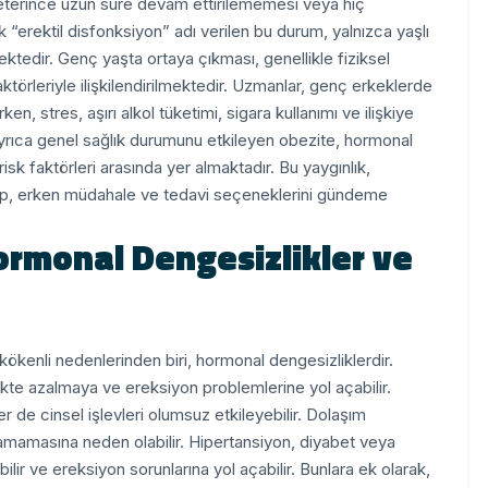
 yeterince uzun süre devam ettirilememesi veya hiç
“erektil disfonksiyon” adı verilen bu durum, yalnızca yaşlı
tedir. Genç yaşta ortaya çıkması, genellikle fiziksel
törleriyle ilişkilendirilmektedir.
Uzmanlar, genç erkeklerde
n, stres, aşırı alkol tüketimi, sigara kullanımı ve ilişkiye
yrıca genel sağlık durumunu etkileyen obezite, hormonal
isk faktörleri arasında yer almaktadır. Bu yaygınlık,
p, erken müdahale ve tedavi seçeneklerini gündeme
Hormonal Dengesizlikler ve
ökenli nedenlerinden biri, hormonal dengesizliklerdir.
ekte azalmaya ve ereksiyon problemlerine yol açabilir.
r de cinsel işlevleri olumsuz etkileyebilir.
Dolaşım
namamasına neden olabilir. Hipertansiyon, diyabet veya
lir ve ereksiyon sorunlarına yol açabilir.
Bunlara ek olarak,