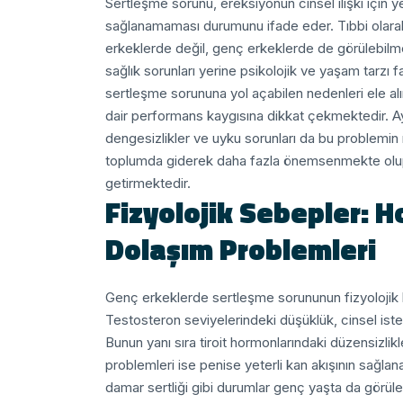
Sertleşme sorunu, ereksiyonun cinsel ilişki için
sağlanamaması durumunu ifade eder. Tıbbi olarak 
erkeklerde değil, genç erkeklerde de görülebilmek
sağlık sorunları yerine psikolojik ve yaşam tarzı fak
sertleşme sorununa yol açabilen nedenleri ele alırke
dair performans kaygısına dikkat çekmektedir. A
dengesizlikler ve uyku sorunları da bu problemin r
toplumda giderek daha fazla önemsenmekte olu
getirmektedir.
Fizyolojik Sebepler: 
Dolaşım Problemleri
Genç erkeklerde sertleşme sorununun fizyolojik k
Testosteron seviyelerindeki düşüklük, cinsel ist
Bunun yanı sıra tiroit hormonlarındaki düzensizlikle
problemleri ise penise yeterli kan akışının sağla
damar sertliği gibi durumlar genç yaşta da görülebi