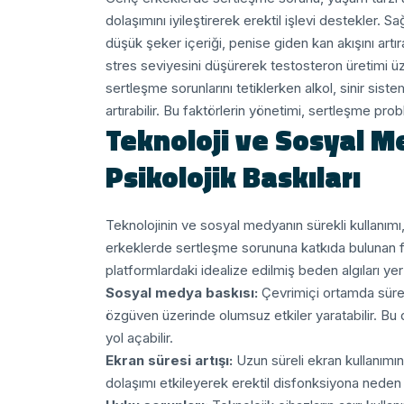
dolaşımını iyileştirerek erektil işlevi destekler. 
düşük şeker içeriği, penise giden kan akışını art
stres seviyesini düşürerek testosteron üretimi üze
sertleşme sorunlarını tetiklerken alkol, sinir sist
artırabilir. Bu faktörlerin yönetimi, sertleşme pro
Teknoloji ve Sosyal Me
Psikolojik Baskıları
Teknolojinin ve sosyal medyanın sürekli kullanımı, b
erkeklerde sertleşme sorununa katkıda bulunan fak
platformlardaki idealize edilmiş beden algıları yer 
Sosyal medya baskısı:
Çevrimiçi ortamda süre
özgüven üzerinde olumsuz etkiler yaratabilir. Bu
yol açabilir.
Ekran süresi artışı:
Uzun süreli ekran kullanımına
dolaşımı etkileyerek erektil disfonksiyona neden o