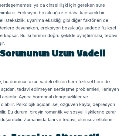
sertleşememesi ya da cinsel ilişki için gereken süre
mlanır. Ereksiyon bozukluğu ise daha kapsamlı bir
steksizlik, uyarılma eksikliği gibi diğer faktörleri de
edenlere dayanırken, ereksiyon bozukluğu sadece fiziksel
e kapsar. Bu iki terimin doğru şekilde ayrıştırılması, tedavi
ır.
 Sorununun Uzun Vadeli
 bu durumun uzun vadeli etkileri hem fiziksel hem de
el açıdan, tedavi edilmeyen sertleşme problemleri, ilerleyen
l açabilir. Ayrıca hormonal dengesizlikler ve
labilir.
Psikolojik açıdan ise, özgüven kaybı, depresyon
lir. Bu durum, bireyin romantik ve sosyal ilişkilerine zarar
düşürebilir. Zamanında tanı ve tedavi, olumsuz etkilerin