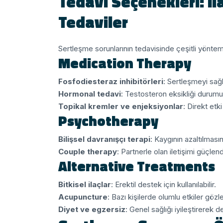
Tedavi Seçenekleri: İla
Tedaviler
Sertleşme sorunlarının tedavisinde çeşitli yöntem
Medication Therapy
Fosfodiesteraz inhibitörleri
: Sertleşmeyi sağla
Hormonal tedavi
: Testosteron eksikliği durumun
Topikal kremler ve enjeksiyonlar
: Direkt etki
Psychotherapy
Bilişsel davranışçı terapi
: Kaygının azaltılması
Couple therapy
: Partnerle olan iletişimi güçlend
Alternative Treatments
Bitkisel ilaçlar
: Erektil destek için kullanılabilir.
Acupuncture
: Bazı kişilerde olumlu etkiler gözl
Diyet ve egzersiz
: Genel sağlığı iyileştirerek d