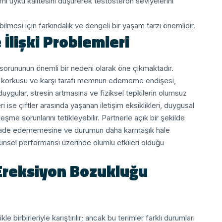
nımı uyku kalitesini düşürerek testosteron seviyelerini
bilmesi için farkındalık ve dengeli bir yaşam tarzı önemlidir.
İlişki Problemleri
orununun önemli bir nedeni olarak öne çıkmaktadır.
lma korkusu ve karşı tarafı memnun edememe endişesi,
uygular, stresin artmasına ve fiziksel tepkilerin olumsuz
ri ise çiftler arasında yaşanan iletişim eksiklikleri, duygusal
şme sorunlarını tetikleyebilir. Partnerle açık bir şekilde
e ifade edememesine ve durumun daha karmaşık hale
n cinsel performansı üzerinde olumlu etkileri olduğu
Ereksiyon Bozukluğu
birbirleriyle karıştırılır; ancak bu terimler farklı durumları