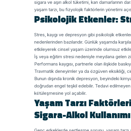
sigara ve aşırı alkol tüketimi, kan damarlarının dar
yaşam tarzı, bu fizyolojik faktörlerin yönetimi açı
Psikolojik Etkenler: S
Stres, kaygı ve depresyon gibi psikolojik etkenl
nedenlerinden bazılarıdır. Günlük yaşamda karşılaş
etkileyerek cinsel yaşam üzerinde olumsuz etkiler
İş veya eğitim stresi nedeniyle meydana gelen zi
Performans kaygısı, partnerle olan ilişkide baskıya
Travmatik deneyimler ya da özgüven eksikliği, cin
Bunun dışında kronik depresyon, beyindeki kimy
doğrudan engel teşkil edebilir. Tedavi edilmeyen 
kötüleşmesine yol açabilir.
Yaşam Tarzı Faktörler
Sigara-Alkol Kullanımı
Genç erkeklerde sertleşme sorunu, yaşam tarzı alış