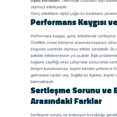
Uyku sorunları:
Teknolojik cihazların aşırı kulla
olumsuz etkileyebilir.
Genç erkeklerin dijital çağın bu baskılarını yönete
Performans Kaygısı ve 
Performans kaygısı, genç erkeklerde sertleşme s
Özellikle cinsel birleşme sırasında başarısız o
özgüven üzerinde olumsuz etkiler yaratabilir. Bu d
şekilde etkilenmesine yol açabilir.
İlişki problemle
bağların zayıflığı veya çatışmalar sonucunda sertle
iletişim kurulamaması, kişinin kendini yeterinc
gelmesine neden olur. Sağlıklı bir ilişkinin, kişini
bilinmektedir.
Sertleşme Sorunu ve 
Arasındaki Farklar
Sertleşme sorunu ve ereksiyon bozukluğu genellikle 