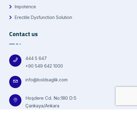
Impotence
Erectile Dysfunction Solution
Contact us
444 5 647
+90 549 642 1000
info@boldsaglik.com
Hoşdere Cd. No:180 D:5
Çankaya/Ankara
© 2023 Bold Health All design Nexasignal