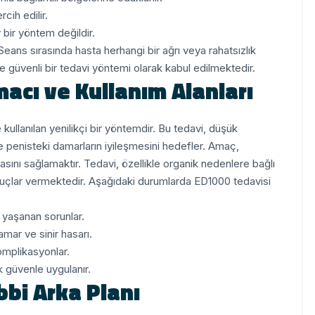
cih edilir.
 bir yöntem değildir.
Seans sırasında hasta herhangi bir ağrı veya rahatsızlık
e güvenli bir tedavi yöntemi olarak kabul edilmektedir.
acı ve Kullanım Alanları
kullanılan yenilikçi bir yöntemdir. Bu tedavi, düşük
ve penisteki damarların iyileşmesini hedefler. Amaç,
sını sağlamaktır.
Tedavi, özellikle organik nedenlere bağlı
onuçlar vermektedir. Aşağıdaki durumlarda ED1000 tedavisi
 yaşanan sorunlar.
amar ve sinir hasarı.
omplikasyonlar.
k güvenle uygulanır.
bbi Arka Planı