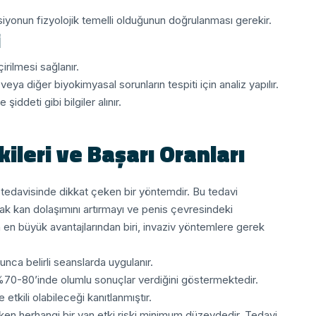
siyonun fizyolojik temelli olduğunun doğrulanması gerekir.
i
rilmesi sağlanır.
ya diğer biyokimyasal sorunların tespiti için analiz yapılır.
iddeti gibi bilgiler alınır.
ileri ve Başarı Oranları
 tedavisinde dikkat çeken bir yöntemdir. Bu tedavi
rak kan dolaşımını artırmayı ve penis çevresindeki
n en büyük avantajlarından biri, invaziv yöntemlere gerek
nca belirli seanslarda uygulanır.
k %70-80’inde olumlu sonuçlar verdiğini göstermektedir.
etkili olabileceği kanıtlanmıştır.
arken herhangi bir yan etki riski minimum düzeydedir. Tedavi