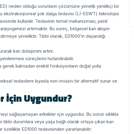
ED) neden olduğu sorunların çözümüne yönelik yenilikçi bir
lu ekstrakorporeal şok dalga tedavisi (Lİ-ESWT) teknolojisi
isinde kullanılır.
Tedavinin temel mekanizması, penil
jiyogenezi artırmaktır. Bu süreç, bölgesel kan akışını
ndirmeye yöneliktir.
Tıbbi olarak, ED1000’in dayandığı
rarak kan dolaşımını artırır.
enilenmesi süreçlerini hızlandırabilir.
a gerek kalmadan erektil fonksiyonların doğal yolla
ksel tedavilere kıyasla non-invaziv bir alternatif sunar ve
r İçin Uygundur?
şmeyi sağlayamayan erkekler için uygundur. Bu sorun sıklıkla
bi tıbbi durumlara veya yaşa bağlı olarak ortaya çıkan kan
lar özellikle ED1000 tedavisinden yararlanabilir: