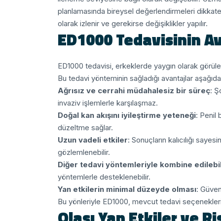
planlamasında bireysel değerlendirmeleri dikkate 
olarak izlenir ve gerekirse değişiklikler yapılır.
ED1000 Tedavisinin Av
ED1000 tedavisi, erkeklerde yaygın olarak görüle
Bu tedavi yönteminin sağladığı avantajlar aşağıdak
Ağrısız ve cerrahi müdahalesiz bir süreç
: Ş
invaziv işlemlerle karşılaşmaz.
Doğal kan akışını iyileştirme yeteneği
: Penil
düzeltme sağlar.
Uzun vadeli etkiler
: Sonuçların kalıcılığı sayes
gözlemlenebilir.
Diğer tedavi yöntemleriyle kombine edilebili
yöntemlerle desteklenebilir.
Yan etkilerin minimal düzeyde olması
: Güvenl
Bu yönleriyle ED1000, mevcut tedavi seçenekleri a
Olası Yan Etkiler ve Ri