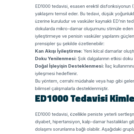
ED1000 tedavisi, esasen erektil disfonksiyonun (
yaklaşımı temsil eder. Bu tedavi, düşük yoğunluk
üzerine kuruludur ve vasküler kaynaklı ED’nin tedav
dokularda mikro-damar oluşumunu stimüle eden an
iyileştirmeye ve penisin vasküler yapılarını güçle
prensipler şu şekilde özetlenebilir:
Kan Akışı İyileştirme:
Yeni kılcal damarlar oluştu
Doku Yenilenmesi:
Şok dalgalarının etkisi doku y
Doğal İşleyişin Desteklenmesi:
İlaç kullanımın
iyileşmesi hedeflenir.
Bu yöntem, cerrahi müdahale veya hap gibi gelene
bilimsel çalışmalarla desteklenmiştir.
ED1000 Tedavisi Kimle
ED1000 tedavisi, özellikle peniste yeterli sertle
diyabet, hipertansiyon, kalp-damar hastalıkları gi
dolaşımı sorunlarına bağlı olabilir. Aşağıdaki grup