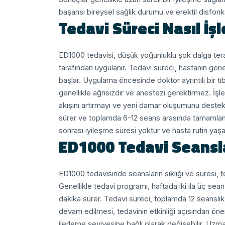
başarısı bireysel sağlık durumu ve erektil disfonk
Tedavi Süreci Nasıl İşl
ED1000 tedavisi, düşük yoğunluklu şok dalga terap
tarafından uygulanır. Tedavi süreci, hastanın gen
başlar. Uygulama öncesinde doktor ayrıntılı bir tıb
genellikle ağrısızdır ve anestezi gerektirmez. İş
akışını artırmayı ve yeni damar oluşumunu deste
sürer ve toplamda 6-12 seans arasında tamamlanır
sonrası iyileşme süresi yoktur ve hasta rutin yaş
ED1000 Tedavi Seanslar
ED1000 tedavisinde seansların sıklığı ve süresi, te
Genellikle tedavi programı, haftada iki ila üç se
dakika sürer.
Tedavi süreci, toplamda 12 seanslık 
devam edilmesi, tedavinin etkinliği açısından öne
ilerleme seviyesine bağlı olarak değişebilir.
Uzman