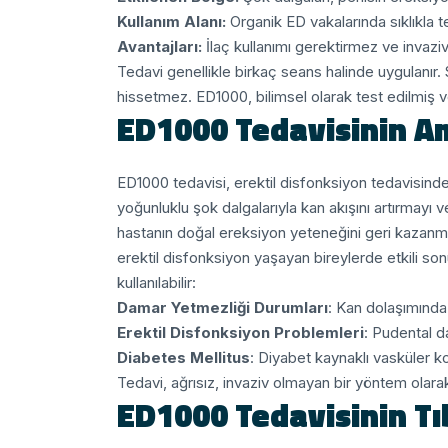
Kullanım Alanı:
Organik ED vakalarında sıklıkla ter
Avantajları:
İlaç kullanımı gerektirmez ve invaziv
Tedavi genellikle birkaç seans halinde uygulanır. 
hissetmez. ED1000, bilimsel olarak test edilmiş v
ED1000 Tedavisinin Am
ED1000 tedavisi, erektil disfonksiyon tedavisinde 
yoğunluklu şok dalgalarıyla kan akışını artırmayı 
hastanın doğal ereksiyon yeteneğini geri kazanma
erektil disfonksiyon yaşayan bireylerde etkili s
kullanılabilir:
Damar Yetmezliği Durumları
: Kan dolaşımında
Erektil Disfonksiyon Problemleri
: Pudental d
Diabetes Mellitus
: Diyabet kaynaklı vasküler k
Tedavi, ağrısız, invaziv olmayan bir yöntem olara
ED1000 Tedavisinin Tı