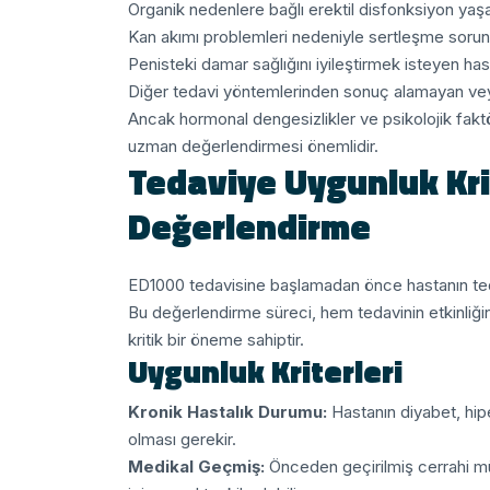
Organik nedenlere bağlı erektil disfonksiyon yaş
Kan akımı problemleri nedeniyle sertleşme sorun
Penisteki damar sağlığını iyileştirmek isteyen hast
Diğer tedavi yöntemlerinden sonuç alamayan veya
Ancak hormonal dengesizlikler ve psikolojik fakt
uzman değerlendirmesi önemlidir.
Tedaviye Uygunluk Kri
Değerlendirme
ED1000 tedavisine başlamadan önce hastanın teda
Bu değerlendirme süreci, hem tedavinin etkinliğin
kritik bir öneme sahiptir.
Uygunluk Kriterleri
Kronik Hastalık Durumu:
Hastanın diyabet, hiper
olması gerekir.
Medikal Geçmiş:
Önceden geçirilmiş cerrahi müd