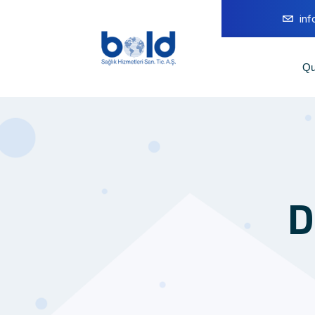
in
Qu
D