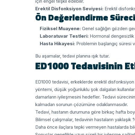
için engel teşkil edebilir.
Erektil Disfonksiyon Seviyesi:
Erektil disfonk
Ön Değerlendirme Sürec
Fiziksel Muayene:
Genel sağlığın gözden geçi
Laboratuvar Testleri:
Hormonal dengesizlik ve
Hasta Hikayesi:
Problemin başlangıç süresi ve ş
Bu aşamalar, tedavi planına ışık tutar.
ED1000 Tedavisinin Etk
ED1000 tedavisi, erkeklerde erektil disfonksiyon
yöntemi, düşük yoğunluklu şok dalgaları kullanıla
damarların iyileşmesini hedefler. Tedavi sürecini
kalmadan sorunun çözümüne odaklanmasıdır.
Tedavi, hastanın durumuna göre birkaç hafta boyu
Bilimsel çalışmalar, tedavinin hastaların yaklaşı
Daha önce ilaçlara tepki vermeyen hastalarda bile 
Sonuçlar genellikle uzun süreli bir iyileşme sağl