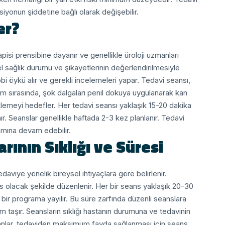
siyonun şiddetine bağlı olarak değişebilir.
er?
isi prensibine dayanır ve genellikle üroloji uzmanları
el sağlık durumu ve şikayetlerinin değerlendirilmesiyle
bi öykü alır ve gerekli incelemeleri yapar.
Tedavi seansı,
lem sırasında, şok dalgaları penil dokuya uygulanarak kan
klemeyi hedefler.
Her tedavi seansı yaklaşık 15-20 dakika
. Seanslar genellikle haftada 2-3 kez planlanır. Tedavi
amına devam edebilir.
ının Sıklığı ve Süresi
daviye yönelik bireysel ihtiyaçlara göre belirlenir.
ans olacak şekilde düzenlenir. Her bir seans yaklaşık 20-30
bir programa yayılır. Bu süre zarfında düzenli seanslara
m taşır. Seansların sıklığı hastanın durumuna ve tedavinin
lar, tedaviden maksimum fayda sağlanması için seans