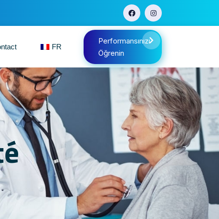
Performansınızı
ntact
FR
Öğrenin
té