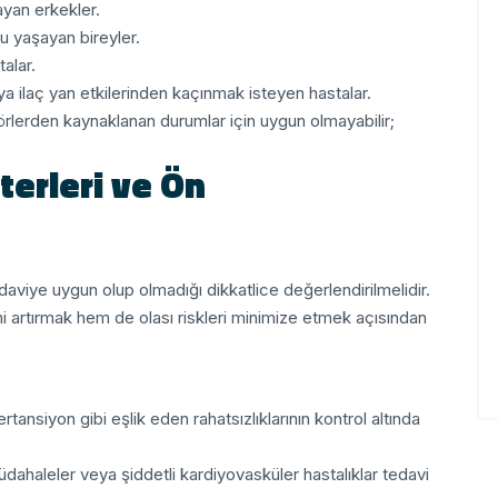
ayan erkekler.
u yaşayan bireyler.
alar.
 ilaç yan etkilerinden kaçınmak isteyen hastalar.
örlerden kaynaklanan durumlar için uygun olmayabilir;
terleri ve Ön
viye uygun olup olmadığı dikkatlice değerlendirilmelidir.
i artırmak hem de olası riskleri minimize etmek açısından
tansiyon gibi eşlik eden rahatsızlıklarının kontrol altında
ahaleler veya şiddetli kardiyovasküler hastalıklar tedavi