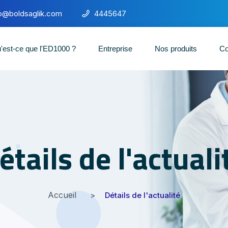
fo@boldsaglik.com
4445647
'est-ce que l'ED1000 ?
Entreprise
Nos produits
Co
étails de l'actuali
Accueil
Détails de l'actualité