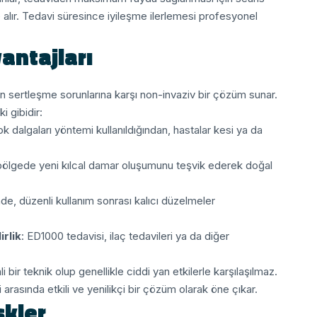
alır. Tedavi süresince iyileşme ilerlemesi profesyonel
antajları
n sertleşme sorunlarına karşı non-invaziv bir çözüm sunar.
i gibidir:
ok dalgaları yöntemi kullanıldığından, hastalar kesi ya da
 bölgede yeni kılcal damar oluşumunu teşvik ederek doğal
inde, düzenli kullanım sonrası kalıcı düzelmeler
rlik
: ED1000 tedavisi, ilaç tedavileri ya da diğer
i bir teknik olup genellikle ciddi yan etkilerle karşılaşılmaz.
rasında etkili ve yenilikçi bir çözüm olarak öne çıkar.
skler