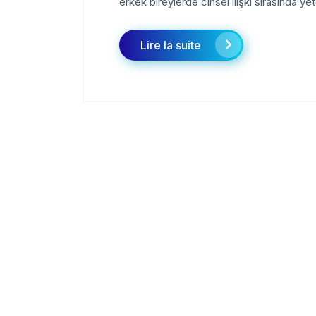
erkek bireylerde cinsel ilişki sırasında ye
Lire la suite