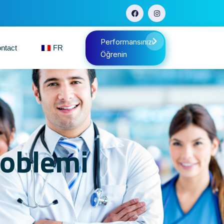
Performansınızı
ntact
FR
Öğrenin
roblemi