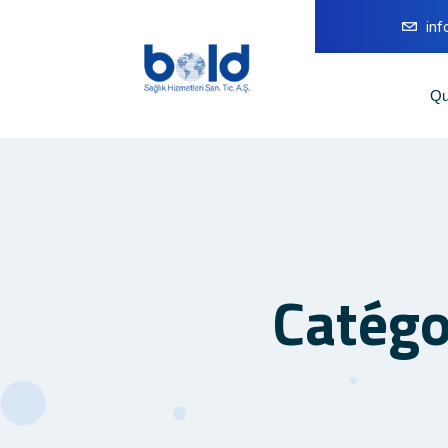
in
Qu
Catégo