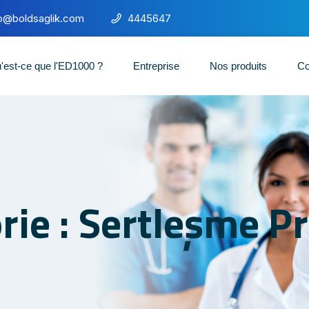
fo@boldsaglik.com
4445647
'est-ce que l'ED1000 ?
Entreprise
Nos produits
Co
rie : Sertleşme P