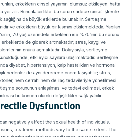
runları, erkeklerin cinsel yaşamını olumsuz etkileyen, hatta
a yer alır. Bununla birlikte, bu sorun sadece cinsel işlev ile
ik sağlığına da büyük etkilerde bulunabilir. Sertleşme
idir ve erkeklerin büyük bir kısmını etkilemektedir. Yapılan
’sinin, 70 yaş üzerindeki erkeklerin ise %70’inin bu sorunu
 erkeklerde de giderek artmaktadır; stres, kaygı ve
blemlerinin önünü açmaktadır. Dolayısıyla, sertleşme
ünüldüğünde, etkileyici sayılara ulaşılmaktadır. Sertleşme
nda diyabet, hipertansiyon, kalp hastalıkları ve hormonal
jik nedenler de aynı derecede önem taşıyabilir; stres,
ktörler, hem cerrahi hem de ilaç tedavileriyle yönetilmesi
ertleşme sorununun anlaşılması ve tedavi edilmesi, erkek
tırılması bu konuda olumlu değişiklikler sağlayabilir.
rectile Dysfunction
an negatively affect the sexual health of individuals.
reasons, treatment methods vary to the same extent. The