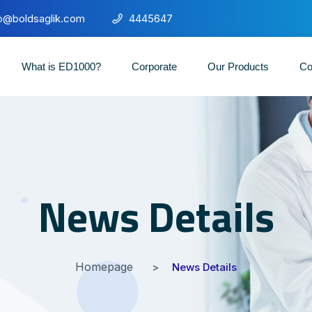
fo@boldsaglik.com
4445647
What is ED1000?
Corporate
Our Products
Co
News Details
Homepage
News Details