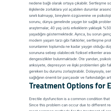
nedene bağlı olarak ortaya çıkabilir. Sertleşme so
ilişkilerde zorluklara yol açabilen durumlar arasınd
sınırlı kalmayıp, bireylerin özgüvenine ve psikoloj
sorunu, dünya genelinde yaygın bir sağlık problem
araştırmalar, 40 yaş üstü erkeklerin yaklaşık %50
yaşadığını göstermektedir. Ayrıca, bu sorun genç
modern yaşam tarzı gibi faktörler, sertleşme pro
sorunlarının toplumda ne kadar yaygın olduğu düş
sorununa sebep olabilecek fiziksel etkenler arası
dengesizlikler bulunmaktadır. Öte yandan, psikolo
anksiyete, depresyon ve ilişki problemleri gibi fa
gereken bu durumu zorlaştırabilir. Dolayısıyla, s
sağlığının önemli bir parçasıdır ve farkındalığın ar
Treatment Options for E
Erectile dysfunction is a common condition that c
Since this problem can occur due to different 