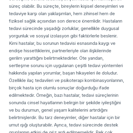
süreç olabilir. Bu süreçte, bireylerin kişisel deneyimleri ve
tedaviye karşı olan yaklaşımları, hem zihinsel hem de
fiziksel sağlık açısından son derece önemlidir. Hastaların
tedavi sürecinde yaşadığı zorluklar, genellikle duygusal
yorgunluk ve sosyal izolasyon gibi faktörlerle beslenir.
Kimi hastalar, bu sorunun tedavisi esnasında kaygı ve
endişe hissettiklerini, partnerleriyle olan ilişkilerinde
gerilim yarattığını belirtmektedirler. Öte yandan,
sertleşme sorunu için uygulanan çeşitli tedavi yöntemleri
hakkında yapılan yorumlar, başarı hikayeleri ile doludur.
Özellikle ilaç tedavileri ve psikoterapi kombinasyonlarının,
birçok hasta için olumlu sonuçlar doğurduğu ifade
edilmektedir. Örneğin, bazı hastalar, tedavi süreçlerinin
sonunda cinsel hayatlarının belirgin bir şekilde iyileştiğini
ve bu durumun, genel yaşam kalitelerini artırdığını
belirtmişlerdir. Bu tarz deneyimler, diğer hastalar için bir
umut ışığı oluşturabilir. Ayrıca, tedavi sürecinde destek
gruplarının etkisi de göz ardı edilmemelidir. Pek çok