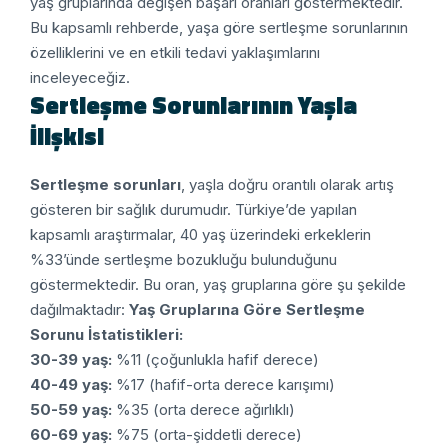
yaş gruplarında değişen başarı oranları göstermektedir.
Bu kapsamlı rehberde, yaşa göre sertleşme sorunlarının
özelliklerini ve en etkili tedavi yaklaşımlarını
inceleyeceğiz.
Sertleşme Sorunlarının Yaşla
İlişkisi
Sertleşme sorunları
, yaşla doğru orantılı olarak artış
gösteren bir sağlık durumudır. Türkiye’de yapılan
kapsamlı araştırmalar, 40 yaş üzerindeki erkeklerin
%33’ünde sertleşme bozukluğu bulunduğunu
göstermektedir. Bu oran, yaş gruplarına göre şu şekilde
dağılmaktadır:
Yaş Gruplarına Göre Sertleşme
Sorunu İstatistikleri:
30-39 yaş:
%11 (çoğunlukla hafif derece)
40-49 yaş:
%17 (hafif-orta derece karışımı)
50-59 yaş:
%35 (orta derece ağırlıklı)
60-69 yaş:
%75 (orta-şiddetli derece)