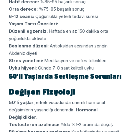
Hafif derece:
%85-95 başarılı sonuç
Orta derece:
%75-85 başarılı sonuç
6-12 seans:
Çoğunlukla yeterli tedavi süresi
Yaşam Tarzı Önerileri:
Düzenli egzersiz:
Haftada en az 150 dakika orta
yoğunlukta aktivite
Beslenme düzeni:
Antioksidan açısından zengin
Akdeniz diyeti
Stres yönetimi:
Meditasyon ve nefes teknikleri
Uyku hijyeni:
Günde 7-8 saat kaliteli uyku
50’li Yaşlarda Sertleşme Sorunları
Değişen Fizyoloji
50’li yaşlar
, erkek vücudunda önemli hormonal
değişimlerin yaşandığı dönemdir:
Hormonal
Değişiklikler:
Testosteron azalması:
Yılda %1-2 oranında düşüş
Büyüme hormonu azalması:
Kas kütlesinde ve enerji