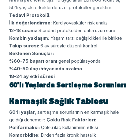
50’li yaştaki erkeklerde özel protokoller gerektirir:
Tedavi Protokolü:
İlk değerlendirme:
Kardiyovasküler risk analizi
12-18 seans:
Standart protokolden daha uzun süre
Kombin yaklaşım:
Yaşam tarzı değişiklikleri ile birlikte
Takip süresi:
6 ay süreyle düzenli kontrol
Beklenen Sonuçlar:
%60-75 başarı oranı
genel popülasyonda
%40-50 ilaç ihtiyacında azalma
18-24 ay etki süresi
60’lı Yaşlarda Sertleşme Sorunları
Karmaşık Sağlık Tablosu
60’lı yaşlar
, sertleşme sorunlarının en karmaşık hale
geldiği dönemdir:
Çoklu Risk Faktörleri:
Polifarmaksi:
Çoklu ilaç kullanımının etkisi
Komorbidite:
Birden fazla kronik hastalık