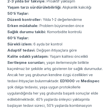
2-3 yılda bir takviye:
Proaktif yaklaşım
Yaşam tarzı sürdürülebilirliği:
Alışkanlık kalıcılığı
50’li Yaşlar:
Düzenli kontroller:
Yılda 1-2 değerlendirme
Erken müdahale:
Problem büyümeden önce
Sağlık durumu takibi:
Komorbidite kontrolü
60’li Yaşlar:
Sürekli izlem:
6 ayda bir kontrol
Adaptif tedavi:
Değişen ihtiyaçlara göre
Kalite odaklı yaklaşım:
Yaşam kalitesi öncelikli
Sertleşme sorunları
, yaşın ilerlemesiyle birlikte
kaçınılmaz bir şekilde artış gösteren bir sağlık durumudur.
Ancak her yaş grubunun kendine özgü özellikleri ve
tedavi ihtiyaçları bulunmaktadır.
ED1000
ve
Medispec
şok dalga tedavisi, yaşa uygun protokollerle
uygulandığında her yaş grubunda başarılı sonuçlar elde
edilebilmektedir.
40’lı yaşlarda önleyici yaklaşımla
başlayan tedavi süreci, 50’li yaşlarda kombinasyon