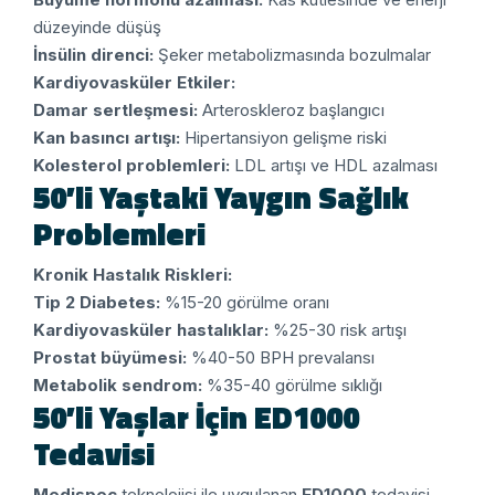
düzeyinde düşüş
İnsülin direnci:
Şeker metabolizmasında bozulmalar
Kardiyovasküler Etkiler:
Damar sertleşmesi:
Arteroskleroz başlangıcı
Kan basıncı artışı:
Hipertansiyon gelişme riski
Kolesterol problemleri:
LDL artışı ve HDL azalması
50’li Yaştaki Yaygın Sağlık
Problemleri
Kronik Hastalık Riskleri:
Tip 2 Diabetes:
%15-20 görülme oranı
Kardiyovasküler hastalıklar:
%25-30 risk artışı
Prostat büyümesi:
%40-50 BPH prevalansı
Metabolik sendrom:
%35-40 görülme sıklığı
50’li Yaşlar İçin ED1000
Tedavisi
Medispec
teknolojisi ile uygulanan
ED1000
tedavisi,