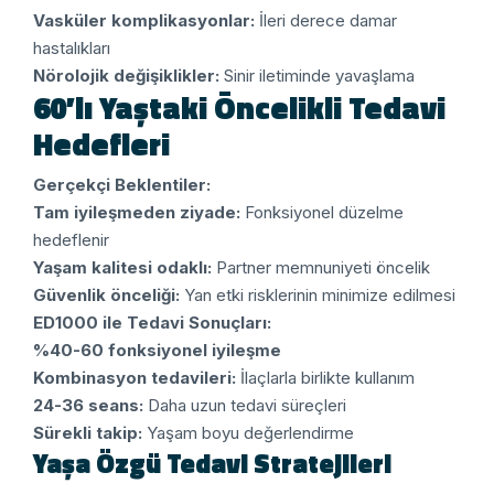
Vasküler komplikasyonlar:
İleri derece damar
hastalıkları
Nörolojik değişiklikler:
Sinir iletiminde yavaşlama
60’lı Yaştaki Öncelikli Tedavi
Hedefleri
Gerçekçi Beklentiler:
Tam iyileşmeden ziyade:
Fonksiyonel düzelme
hedeflenir
Yaşam kalitesi odaklı:
Partner memnuniyeti öncelik
Güvenlik önceliği:
Yan etki risklerinin minimize edilmesi
ED1000 ile Tedavi Sonuçları:
%40-60 fonksiyonel iyileşme
Kombinasyon tedavileri:
İlaçlarla birlikte kullanım
24-36 seans:
Daha uzun tedavi süreçleri
Sürekli takip:
Yaşam boyu değerlendirme
Yaşa Özgü Tedavi Stratejileri