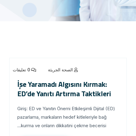
الصحة الجريئة
0 تعليقات
İşe Yaramadı Algısını Kırmak:
ED’de Yanıtı Artırma Taktikleri
Giriş: ED ve Yanıtın Önemi Etkileşimli Dijital (ED)
pazarlama, markaların hedef kitleleriyle bağ
kurma ve onların dikkatini çekme becerisi...