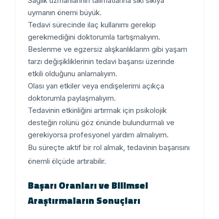
Sağlık uzmanlarının talimatlarına sıkı sıkıya
uymanın
önemi büyük.
Tedavi sürecinde ilaç kullanımı gerekip
gerekmediğini
doktorumla tartışmalıyım
.
Beslenme ve
egzersiz alışkanlıklarım
gibi yaşam
tarzı değişikliklerinin tedavi başarısı üzerinde
etkili olduğunu anlamalıyım.
Olası yan etkiler veya endişelerimi
açıkça
doktorumla paylaşmalıyım
.
Tedavinin etkinliğini artırmak için
psikolojik
desteğin
rolünü göz önünde bulundurmalı ve
gerekiyorsa profesyonel yardım almalıyım.
Bu süreçte aktif bir rol almak, tedavinin başarısını
önemli ölçüde artırabilir.
Başarı Oranları ve Bilimsel
Araştırmaların Sonuçları