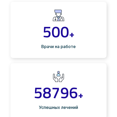
500
+
Врачи на работе
58796
+
Успешных лечений