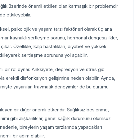
ğlık üzerinde önemli etkileri olan karmaşık bir problemdir
e etkileyebilir.
sel, psikolojik ve yaşam tarzı faktörleri olarak üç ana
 damar kaynaklı sertleşme sorunu, hormonal dengesizlikler,
 çıkar. Özellikle, kalp hastalıkları, diyabet ve yüksek
tkileyerek sertleşme sorununa yol açabilir.
i bir rol oynar. Anksiyete, depresyon ve stres gibi
la erektil disfonksiyon gelişimine neden olabilir. Ayrıca,
geçmişte yaşanılan travmatik deneyimler de bu durumu
leyen bir diğer önemli etkendir. Sağlıksız beslenme,
lanımı gibi alışkanlıklar, genel sağlık durumunu olumsuz
 nedenle, bireylerin yaşam tarzlarında yapacakları
emli bir adım olabilir.