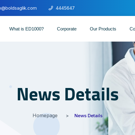
fo@boldsaglik.com
4445647
What is ED1000?
Corporate
Our Products
Co
News Details
Homepage
News Details