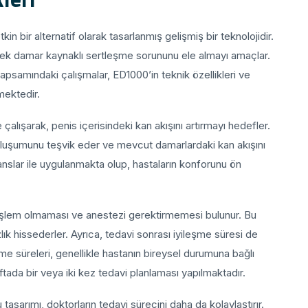
in bir alternatif olarak tasarlanmış gelişmiş bir teknolojidir.
rek damar kaynaklı sertleşme sorununu ele almayı amaçlar.
psamındaki çalışmalar, ED1000’in teknik özellikleri ve
mektedir.
çalışarak, penis içerisindeki kan akışını artırmayı hedefler.
oluşumunu teşvik eder ve mevcut damarlardaki kan akışını
seanslar ile uygulanmakta olup, hastaların konforunu ön
ir işlem olmaması ve anestezi gerektirmemesi bulunur. Bu
lık hissederler. Ayrıca, tedavi sonrası iyileşme süresi de
me süreleri, genellikle hastanın bireysel durumuna bağlı
ada bir veya iki kez tedavi planlaması yapılmaktadır.
 tasarımı, doktorların tedavi sürecini daha da kolaylaştırır.