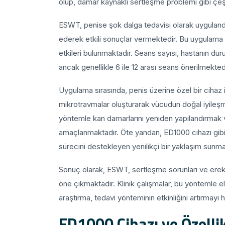
olup, damar kaynaklı sertleşme problemi gibi çeşitl
ESWT, penise şok dalga tedavisi olarak uygulandığ
ederek etkili sonuçlar vermektedir. Bu uygulama g
etkileri bulunmaktadır. Seans sayısı, hastanın d
ancak genellikle 6 ile 12 arası seans önerilmekted
Uygulama sırasında, penis üzerine özel bir cihaz il
mikrotravmalar oluşturarak vücudun doğal iyileşme
yöntemle kan damarlarını yeniden yapılandırmak 
amaçlanmaktadır. Öte yandan, ED1000 cihazı gibi ö
sürecini destekleyen yenilikçi bir yaklaşım sunma
Sonuç olarak, ESWT, sertleşme sorunları ve erekti
öne çıkmaktadır. Klinik çalışmalar, bu yöntemle 
araştırma, tedavi yönteminin etkinliğini artırmayı
ED1000 Cihazı ve Özellik