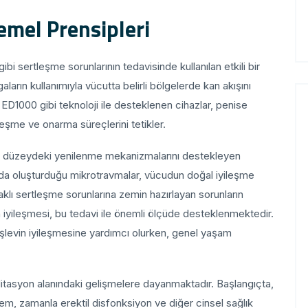
emel Prensipleri
ibi sertleşme sorunlarının tedavisinde kullanılan etkili bir
ların kullanımıyla vücutta belirli bölgelerde kan akışını
ED1000 gibi teknoloji ile desteklenen cihazlar, penise
eşme ve onarma süreçlerini tetikler.
el düzeydeki yenilenme mekanizmalarını destekleyen
rda oluşturduğu mikrotravmalar, vücudun doğal iyileşme
klı sertleşme sorunlarına zemin hazırlayan sorunların
ın iyileşmesi, bu tedavi ile önemli ölçüde desteklenmektedir.
işlevin iyileşmesine yardımcı olurken, genel yaşam
bilitasyon alanındaki gelişmelere dayanmaktadır. Başlangıçta,
ntem, zamanla erektil disfonksiyon ve diğer cinsel sağlık