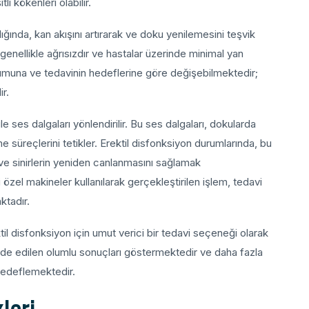
i kökenleri olabilir.
ında, kan akışını artırarak ve doku yenilemesini teşvik
enellikle ağrısızdır ve hastalar üzerinde minimal yan
urumuna ve tedavinin hedeflerine göre değişebilmektedir;
ir.
e ses dalgaları yönlendirilir. Bu ses dalgaları, dokularda
 süreçlerini tetikler. Erektil disfonksiyon durumlarında, bu
ve sinirlerin yeniden canlanmasını sağlamak
zel makineler kullanılarak gerçekleştirilen işlem, tedavi
ktadır.
l disfonksiyon için umut verici bir tedavi seçeneği olarak
elde edilen olumlu sonuçları göstermektedir ve daha fazla
 hedeflemektedir.
leri