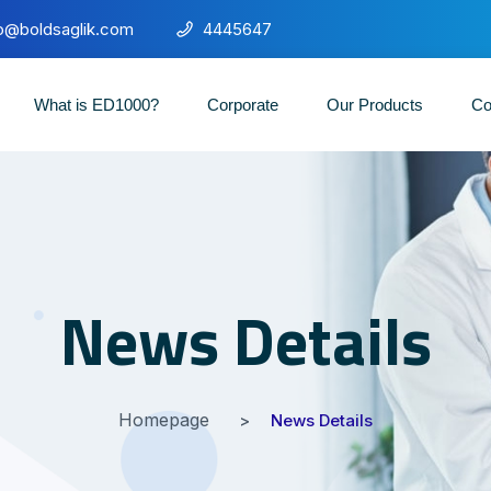
fo@boldsaglik.com
4445647
What is ED1000?
Corporate
Our Products
Co
News Details
Homepage
News Details