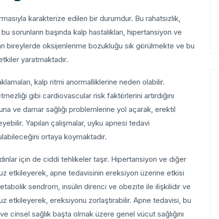
asıyla karakterize edilen bir durumdur. Bu rahatsızlık,
e bu sorunların başında kalp hastalıkları, hipertansiyon ve
n bireylerde oksijenlenme bozukluğu sık görülmekte ve bu
tkiler yaratmaktadır.
maları, kalp ritmi anormalliklerine neden olabilir.
ezliği gibi cardiovascular risk faktörlerini artırdığını
na ve damar sağlığı problemlerine yol açarak, erektil
leyebilir. Yapılan çalışmalar, uyku apnesi tedavi
labileceğini ortaya koymaktadır.
ınlar için de ciddi tehlikeler taşır. Hipertansiyon ve diğer
uz etkileyerek, apne tedavisinin ereksiyon üzerine etkisi
bolik sendrom, insülin direnci ve obezite ile ilişkilidir ve
uz etkileyerek, ereksiyonu zorlaştırabilir. Apne tedavisi, bu
r ve cinsel sağlık başta olmak üzere genel vücut sağlığını