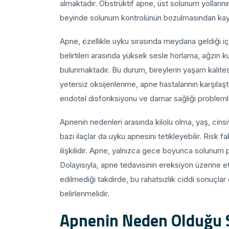
almaktadır. Obstrüktif apne, üst solunum yolları
beyinde solunum kontrolünün bozulmasından kayna
Apne, özellikle uyku sırasında meydana geldiği i
belirtileri arasında yüksek sesle horlama, ağzın k
bulunmaktadır. Bu durum, bireylerin yaşam kalitesi
yetersiz oksijenlenme, apne hastalarının karşılaşt
endotel disfonksiyonu ve damar sağlığı problemler
Apnenin nedenleri arasında kilolu olma, yaş, cinsiy
bazı ilaçlar da uyku apnesini tetikleyebilir. Risk 
ilişkilidir. Apne, yalnızca gece boyunca solunum 
Dolayısıyla, apne tedavisinin ereksiyon üzerine e
edilmediği takdirde, bu rahatsızlık ciddi sonuçlar
belirlenmelidir.
Apnenin Neden Olduğu S