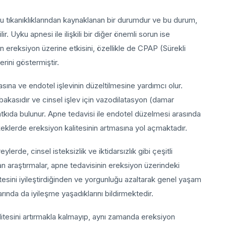
u tıkanıklıklarından kaynaklanan bir durumdur ve bu durum,
r. Uyku apnesi ile ilişkili bir diğer önemli sorun ise
in ereksiyon üzerine etkisini, özellikle de CPAP (Sürekli
erini göstermiştir.
asına ve endotel işlevinin düzeltilmesine yardımcı olur.
bakasıdır ve cinsel işlev için vazodilatasyon (damar
kıda bulunur. Apne tedavisi ile endotel düzelmesi arasında
eklerde ereksiyon kalitesinin artmasına yol açmaktadır.
erde, cinsel isteksizlik ve iktidarsızlık gibi çeşitli
n araştırmalar, apne tedavisinin ereksiyon üzerindeki
litesini iyileştirdiğinden ve yorgunluğu azaltarak genel yaşam
larında da iyileşme yaşadıklarını bildirmektedir.
litesini artırmakla kalmayıp, aynı zamanda ereksiyon