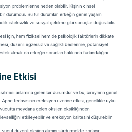
ksiyon problemlerine neden olabilir. Kişinin cinsel
 bir durumdur. Bu tür durumlar, erkeğin genel yaşam
nelik isteksizlik ve sosyal çekilme gibi sonuçlar doğurabilir.
esi için, hem fiziksel hem de psikolojik faktörlerin dikkate
mesi, düzenli egzersiz ve sağlıklı beslenme, potansiyel
stek almak da erkeğin sorunları hakkında farkındalığını
ne Etkisi
ilmesi anlamına gelen bir durumdur ve bu, bireylerin genel
r. Apne tedavisinin ereksiyon üzerine etkisi, genellikle uyku
 vücutta meydana gelen oksijen eksikliğinden
vselliğini etkileyebilir ve ereksiyon kalitesini düşürebilir.
vücut düzenli oksijen alımını sürdürmekte zorlanır.