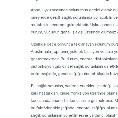
Apne, uyku sırasında solunumun geçici olarak durm
bireylerde çeşitli sağlık sorunlarına yol açabilir v
metabolik sendrom gelmektedir. Uyku apnesi ola
durum, vücudun genel işleyişi üzerinde olumsuz e
Özellikle gece boyunca tekrarlayan solunum durakla
Araştırmalar, apnenin, yüksek tansiyon ve kalp yetm
göstermektedir. Bu durum, endotel disfonksiyonu
disfonksiyon gibi cinsel sağlık sorunlarını da etki
edilmediğinde, genel sağlığın önemli ölçüde bozu
Bu sağlık sorunları, sadece erkekler için değil, kad
kalp hastalıkları, cinsel fonksiyon üzerinde olums
konusunda önemli bir konu haline gelmektedir. Meta
bu faktörler birleştiğinde, endotel sağlığını olums
sağlık sorunlarının yönetilmesine yardımcı olabili