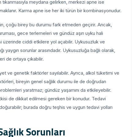
nın tıkanmasıyla meydana gelirken, merkezi apne ise
klanır. Karma apne ise her iki türün bir kombinasyonudur.
çin, çoğu birey bu durumu fark etmeden geçirir. Ancak,
uruması, gece terlemeleri ve gündüz aşırı uyku hali
 üzerinde ciddi etkilere yol açabilir. Uykusuzluk ve
ığı yaygın sorunlar arasındadır. Uykusuzluğa bağlı olarak,
i de ortaya çıkabilir.
et ve genetik faktörler sayılabilir. Ayrıca, alkol tüketimi ve
faktörleri, bireyin genel sağlık durumu ile de doğrudan
problemleri yaratmaz; gündüz yaşamını da etkileyebilir.
tkisi de dikkat edilmesi gereken bir konudur. Tedavi
 doğurabilir; burada doğru teşhis ve uygun tedavi yolları
ağlık Sorunları