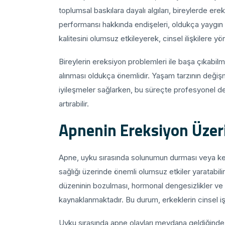
toplumsal baskılara dayalı algıları, bireylerde ere
performansı hakkında endişeleri, oldukça yaygın
kalitesini olumsuz etkileyerek, cinsel ilişkilere yö
Bireylerin ereksiyon problemleri ile başa çıkabilm
alınması oldukça önemlidir. Yaşam tarzının değiş
iyileşmeler sağlarken, bu süreçte profesyonel de
artırabilir.
Apnenin Ereksiyon Üzeri
Apne, uyku sırasında solunumun durması veya kes
sağlığı üzerinde önemli olumsuz etkiler yaratabili
düzeninin bozulması, hormonal dengesizlikler ve
kaynaklanmaktadır. Bu durum, erkeklerin cinsel işle
Uyku sırasında apne olayları meydana geldiğinde, 