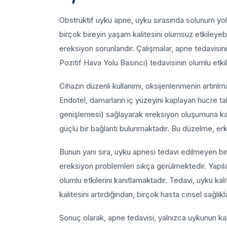
Obstrüktif uyku apne, uyku sırasında solunum yol
birçok bireyin yaşam kalitesini olumsuz etkileyebili
ereksiyon sorunlarıdır. Çalışmalar, apne tedavisin
Pozitif Hava Yolu Basıncı) tedavisinin olumlu etkil
Cihazın düzenli kullanımı, oksijenlenmenin artırılm
Endotel, damarların iç yüzeyini kaplayan hücre ta
genişlemesi) sağlayarak ereksiyon oluşumuna kat
güçlü bir bağlantı bulunmaktadır. Bu düzelme, erk
Bunun yanı sıra, uyku apnesi tedavi edilmeyen bireyl
ereksiyon problemleri sıkça görülmektedir. Yapıla
olumlu etkilerini kanıtlamaktadır. Tedavi, uyku ka
kalitesini artırdığından, birçok hasta cinsel sağlık
Sonuç olarak, apne tedavisi, yalnızca uykunun ka