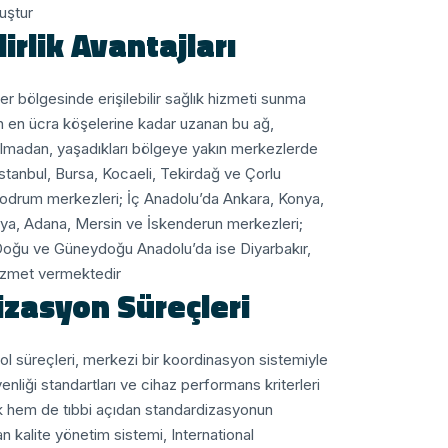
ştur.
lirlik Avantajları
her bölgesinde erişilebilir sağlık hizmeti sunma
n en ücra köşelerine kadar uzanan bu ağ,
almadan, yaşadıkları bölgeye yakın merkezlerde
tanbul, Bursa, Kocaeli, Tekirdağ ve Çorlu
Bodrum merkezleri; İç Anadolu’da Ankara, Konya,
lya, Adana, Mersin ve İskenderun merkezleri;
Doğu ve Güneydoğu Anadolu’da ise Diyarbakır,
izmet vermektedir.
izasyon Süreçleri
rol süreçleri, merkezi bir koordinasyon sistemiyle
enliği standartları ve cihaz performans kriterleri
k hem de tıbbi açıdan standardizasyonun
 kalite yönetim sistemi, International