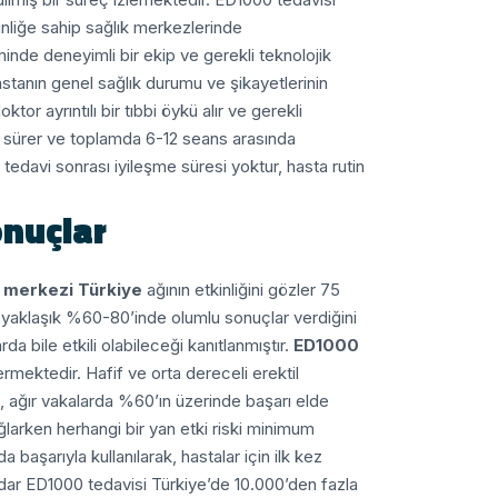
kinliğe sahip sağlık merkezlerinde
eminde deneyimli bir ekip ve gerekli teknolojik
stanın genel sağlık durumu ve şikayetlerinin
r ayrıntılı bir tıbbi öykü alır ve gerekli
a sürer ve toplamda 6-12 seans arasında
 tedavi sonrası iyileşme süresi yoktur, hasta rutin
onuçlar
 merkezi Türkiye
ağının etkinliğini gözler
75 kliniklik deneyimden elde edilen veriler,
n yaklaşık %60-80’inde olumlu sonuçlar verdiğini
 bile etkili olabileceği kanıtlanmıştır.
ED1000
rmektedir. Hafif ve orta dereceli erektil
, ağır vakalarda %60’ın üzerinde başarı elde
ağlarken herhangi bir yan etki riski minimum
başarıyla kullanılarak, hastalar için ilk kez
dar ED1000 tedavisi Türkiye’de 10.000’den fazla