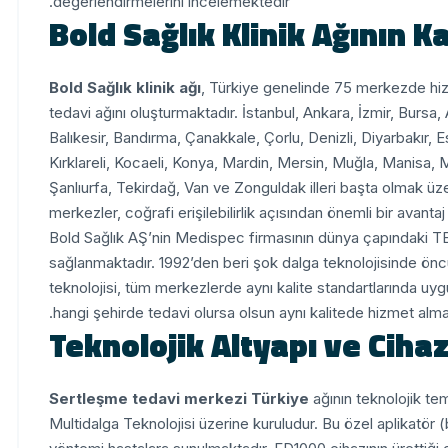
değerlendirmelerini incelemektedir.
Bold Sağlık Klinik Ağının K
Bold Sağlık klinik ağı
, Türkiye genelinde 75 merkezde hi
tedavi ağını oluşturmaktadır. İstanbul, Ankara, İzmir, Burs
Balıkesir, Bandırma, Çanakkale, Çorlu, Denizli, Diyarbakır, 
Kırklareli, Kocaeli, Konya, Mardin, Mersin, Muğla, Manisa,
Şanlıurfa, Tekirdağ, Van ve Zonguldak illeri başta olmak üz
merkezler, coğrafi erişilebilirlik açısından önemli bir avanta
Bold Sağlık AŞ’nin Medispec firmasının dünya çapındaki TE
sağlanmaktadır. 1992’den beri şok dalga teknolojisinde ön
teknolojisi, tüm merkezlerde aynı kalite standartlarında uy
hangi şehirde tedavi olursa olsun aynı kalitede hizmet alma
Teknolojik Altyapı ve Cihaz
Sertleşme tedavi merkezi Türkiye
ağının teknolojik te
Multidalga Teknolojisi üzerine kuruludur. Bu özel aplikatör (