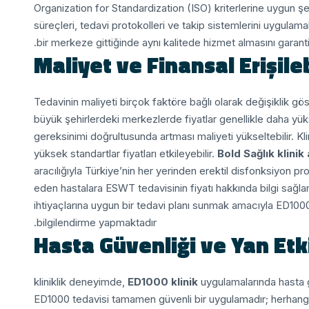
Organization for Standardization (ISO) kriterlerine uygun şe
süreçleri, tedavi protokolleri ve takip sistemlerini uygulam
bir merkeze gittiğinde aynı kalitede hizmet almasını garant
Maliyet ve Finansal Erişileb
Tedavinin maliyeti birçok faktöre bağlı olarak değişiklik gö
büyük şehirlerdeki merkezlerde fiyatlar genellikle daha yüks
gereksinimi doğrultusunda artması maliyeti yükseltebilir. Kl
yüksek standartlar fiyatları etkileyebilir.
Bold Sağlık klinik 
aracılığıyla Türkiye’nin her yerinden erektil disfonksiyon p
eden hastalara ESWT tedavisinin fiyatı hakkında bilgi sağlam
ihtiyaçlarına uygun bir tedavi planı sunmak amacıyla ED100
bilgilendirme yapmaktadır.
Hasta Güvenliği ve Yan Etki
ED1000 klinik
uygulamalarında hasta g
ED1000 tedavisi tamamen güvenli bir uygulamadır; herhangi b