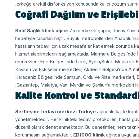
erkeğe erektil disfonksiyon konusunda kalıcı çözüm sunmu
Coğrafi Dağılım ve Erişilebi
Bold Sağlık klinik ağı
nın 75 merkezlik yapısı, Türkiye’nin 
hedefiyle tasarlanmıştır. Büyük metropollerden Anadolu’nu
hastaların tedavi için uzak mesafeler kat etmek zorunda k
hizmet alabilmelerini sağlamaktadır.
Marmara Bölgesi’nde İs
merkezleri; Ege Bölgesi’nde İzmir, Aydın/Söke, Muğla ve 
Kayseri ve Eskişehir merkezleri; Akdeniz Bölgesi’nde Anta
Karadeniz Bölgesi’nde Samsun, Ordu ve Rize merkezleri; 
Gaziantep, Malatya, Van, Mardin ve Şanlıurfa merkezleri h
Kalite Kontrol ve Standard
Sertleşme tedavi merkezi Türkiye
ağındaki kalite kont
yönetilmektedir. Her klinikteki tedavi protokolleri, hasta güv
düzenli olarak denetlenmektedir. Bu denetimler, hem tekni
korunmasını sağlamaktadır.
ED1000 klinik
ağında uygulanan