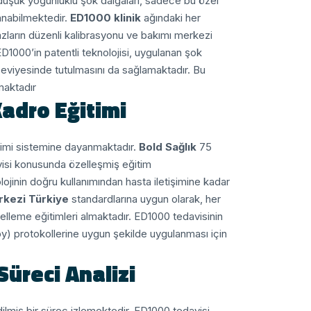
 düşük yoğunluklu şok dalgaları, sadece bu özel
nabilmektedir.
ED1000 klinik
ağındaki her
hazların düzenli kalibrasyonu ve bakımı merkezi
D1000’in patentli teknolojisi, uygulanan şok
 seviyesinde tutulmasını da sağlamaktadır. Bu
maktadır.
adro Eğitimi
Bold Sağlık
75 kliniklik ağın başarılı işleyişi, standartlaştırılmış personel eğitimi sistemine dayanmaktadır.
isi konusunda özelleşmiş eğitim
jinin doğru kullanımından hasta iletişimine kadar
rkezi Türkiye
standardlarına uygun olarak, her
elleme eğitimleri almaktadır. ED1000 tedavisinin
 protokollerine uygun şekilde uygulanması için
üreci Analizi
ilmiş bir süreç izlemektedir. ED1000 tedavisi