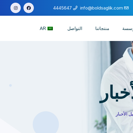
4445647
info@boldsaglik.com
ؤسسة
منتجاتنا
التواصل
AR
خبار
 الأخبار