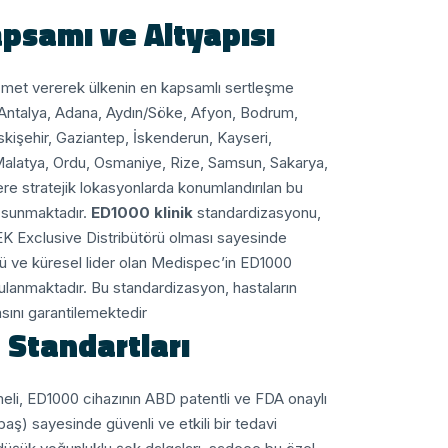
apsamı ve Altyapısı
zmet vererek ülkenin en kapsamlı sertleşme
a, Antalya, Adana, Aydın/Söke, Afyon, Bodrum,
Eskişehir, Gaziantep, İskenderun, Kayseri,
 Malatya, Ordu, Osmaniye, Rize, Samsun, Sakarya,
ere stratejik lokasyonlarda konumlandırılan bu
j sunmaktadır.
ED1000 klinik
standardizasyonu,
K Exclusive Distribütörü olması sayesinde
cü ve küresel lider olan Medispec’in ED1000
gulanmaktadır. Bu standardizasyon, hastaların
sını garantilemektedir.
 Standartları
meli, ED1000 cihazının ABD patentli ve FDA onaylı
baş) sayesinde güvenli ve etkili bir tedavi