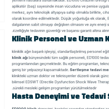
yöntemi hastalara sunulmaktadır. ED1000 cihazının ürettiği
aplikatör (baş) sayesinde insan vücuduna ve penise uygula
merkez, aynı teknolojik altyapıya sahip olmakla birlikte, ci
olarak koordine edilmektedir. Düşük yoğunluğa ek olarak, E
dalgalarının sabit olmayıp değişken olmasını ve aynı enerji
özelliğiyle tedavinin güvenliği ve başarısı garanti altına alın
Klinik Personel ve Uzman K
klinik ağı
bünyesindeki tüm sağlık personeli, ED1000 tedav
programlarından geçmektedir. Bu eğitim programları, teknolo
geniş bir yelpazeyi kapsamaktadır.
Sertleşme tedavi me
klinikteki uzman doktor ve teknisyenler düzenli olarak günc
bilimsel EDSWT (Erectile Dysfunction Shock Wave Therapy)
sürekli mesleki gelişim programları yürütülmektedir.
Hasta Deneyimi ve Tedavi S
ED1000 klinik
deneyimi, hastalar açısından standardize ed