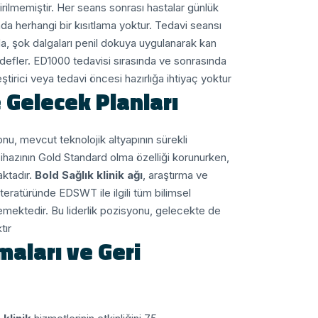
dirilmemiştir. Her seans sonrası hastalar günlük
a herhangi bir kısıtlama yoktur.
Tedavi seansı
da, şok dalgaları penil dokuya uygulanarak kan
defler. ED1000 tedavisi sırasında ve sonrasında
ştirici veya tedavi öncesi hazırlığa ihtiyaç yoktur.
 Gelecek Planları
nu, mevcut teknolojik altyapının sürekli
ihazının Gold Standard olma özelliği korunurken,
ktadır.
Bold Sağlık klinik ağı
, araştırma ve
 literatüründe EDSWT ile ilgili tüm bilimsel
lemektedir. Bu liderlik pozisyonu, gelecekte de
ır.
aları ve Geri