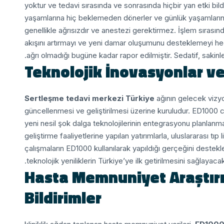
yoktur ve tedavi sırasında ve sonrasında hiçbir yan etki bil
yaşamlarına hiç beklemeden dönerler ve günlük yaşamlarınd
genellikle ağrısızdır ve anestezi gerektirmez. İşlem sırasın
akışını artırmayı ve yeni damar oluşumunu desteklemeyi he
ağrı olmadığı bugüne kadar rapor edilmiştir. Sedatif, sakinle
Teknolojik İnovasyonlar ve
Sertleşme tedavi merkezi Türkiye
ağının gelecek vizyo
güncellenmesi ve geliştirilmesi üzerine kuruludur. ED1000 c
yeni nesil şok dalga teknolojilerinin entegrasyonu planlanma
geliştirme faaliyetlerine yapılan yatırımlarla, uluslararası tıp
çalışmaların ED1000 kullanılarak yapıldığı gerçeğini destek
teknolojik yeniliklerin Türkiye’ye ilk getirilmesini sağlayacakt
Hasta Memnuniyet Araştırm
Bildirimler