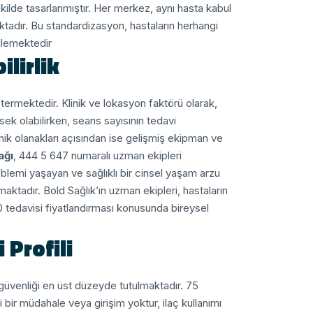
kilde tasarlanmıştır. Her merkez, aynı hasta kabul
aktadır. Bu standardizasyon, hastaların herhangi
ilemektedir.
ilirlik
stermektedir. Klinik ve lokasyon faktörü olarak,
ek olabilirken, seans sayısının tedavi
inik olanakları açısından ise gelişmiş ekipman ve
ağı
, 444 5 647 numaralı uzman ekipleri
roblemi yaşayan ve sağlıklı bir cinsel yaşam arzu
aktadır. Bold Sağlık’ın uzman ekipleri, hastaların
0 tedavisi fiyatlandırması konusunda bireysel
 Profili
üvenliği en üst düzeyde tutulmaktadır.
75 kliniklik deneyimde,
ir müdahale veya girişim yoktur, ilaç kullanımı