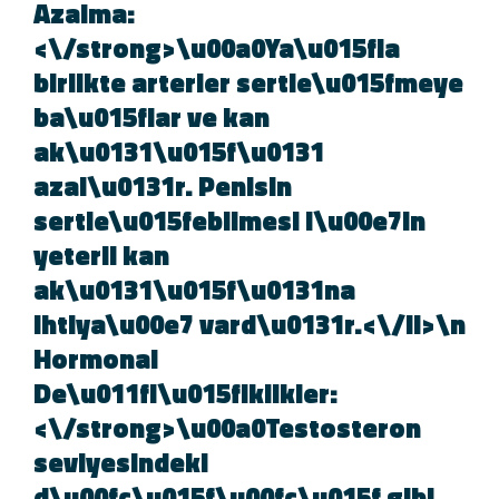
Azalma:
<\/strong>\u00a0Ya\u015fla
birlikte arterler sertle\u015fmey
ba\u015flar ve kan
ak\u0131\u015f\u0131
azal\u0131r. Penisin
sertle\u015febilmesi i\u00e7in
yeterli kan
ak\u0131\u015f\u0131na
ihtiya\u00e7 vard\u0131r.<\/li>\
Hormonal
De\u011fi\u015fiklikler:
<\/strong>\u00a0Testosteron
seviyesindeki
d\u00fc\u015f\u00fc\u015f gibi