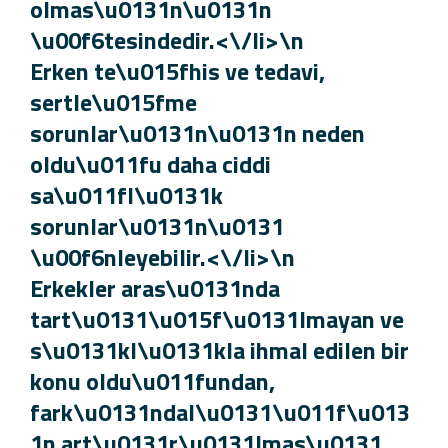
olmas\u0131n\u0131n
\u00f6tesindedir.<\/li>\n
Erken te\u015fhis ve tedavi,
sertle\u015fme
sorunlar\u0131n\u0131n neden
oldu\u011fu daha ciddi
sa\u011fl\u0131k
sorunlar\u0131n\u0131
\u00f6nleyebilir.<\/li>\n
Erkekler aras\u0131nda
tart\u0131\u015f\u0131lmayan ve
s\u0131kl\u0131kla ihmal edilen bi
konu oldu\u011fundan,
fark\u0131ndal\u0131\u011f\u01
1n art\u0131r\u0131lmas\u0131