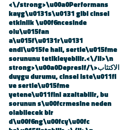
<\/strong>\u00a0Performans
kayg\u0131s\u0131 gibi cinsel
etkinlik \u00f6ncesinde
olu\u015fan
a\u015f\u0131r\u0131
endi\u015fe hali, sertle\u015fme
sorununu tetikleyebilir.<\/li>\n
الاكتئاب<\/strong>\u00a0Depresif
duygu durumu, cinsel iste\u011fi
ve sertle\u015fme
yetene\u011fini azaltabilir, bu
sorunun s\u00fcrmesine neden
olabilecek bir
d\u00f6ng\u00fcy\u00fc