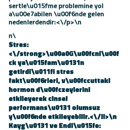
sertle\u015fme problemine yol
a\u00e7abilen \u00f6nde gelen
nedenlerdendir:<\/p>\n
\n
Stres:
<\/strong>\u00a0G\u00fcnl\u00
ck ya\u015fam\u0131n
getirdi\u011fi stres
fakt\u00f6rleri, v\u00fccuttaki
hormon d\u00fczeylerini
etkileyerek cinsel
performans\u0131 olumsuz
y\u00f6nde etkileyebilir.<\/li>\n
Kayg\u0131 ve Endi\u015fe: