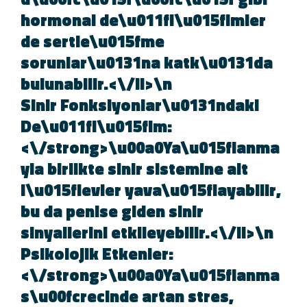
hormonal de\u011fi\u015fimler
de sertle\u015fme
sorunlar\u0131na katk\u0131da
bulunabilir.<\/li>\n
Sinir Fonksiyonlar\u0131ndaki
De\u011fi\u015fim:
<\/strong>\u00a0Ya\u015flanma
yla birlikte sinir sistemine ait
i\u015flevler yava\u015flayabilir
bu da penise giden sinir
sinyallerini etkileyebilir.<\/li>\n
Psikolojik Etkenler:
<\/strong>\u00a0Ya\u015flanma
s\u00fcrecinde artan stres,