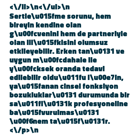
<\/li>\n<\/ul>\n
Sertle\u015fme sorunu, hem
bireyin kendine olan
g\u00fcvenini hem de partneriyle
olan ili\u015fkisini olumsuz
etkileyebilir. Erken tan\u0131 ve
uygun m\u00fcdahale ile
y\u00fcksek oranda tedavi
edilebilir oldu\u011fu i\u00e7in,
ya\u015fanan cinsel fonksiyon
bozukluklar\u0131 durumunda bi
sa\u011fl\u0131k profesyonelin
ba\u015fvurulmas\u0131
\u00f6nem ta\u015f\u0131r.
<\/p>\n