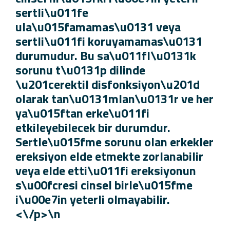
sertli\u011fe
ula\u015famamas\u0131 veya
sertli\u011fi koruyamamas\u0131
durumudur. Bu sa\u011fl\u0131k
sorunu t\u0131p dilinde
\u201cerektil disfonksiyon\u201d
olarak tan\u0131mlan\u0131r ve he
ya\u015ftan erke\u011fi
etkileyebilecek bir durumdur.
Sertle\u015fme sorunu olan erkekle
ereksiyon elde etmekte zorlanabilir
veya elde etti\u011fi ereksiyonun
s\u00fcresi cinsel birle\u015fme
i\u00e7in yeterli olmayabilir.
<\/p>\n