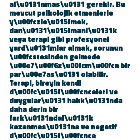
al\u0131nmas\u0131 gerekir. Bu
mevcut psikolojik etmenlerle
y\u00fczle\u015fmek,
dan\u0131\u015fmanl\u0131k
veya terapi gibi profesyonel
yard\u0131mlar almak, sorunun
\u00fcstesinden gelmede
\u00e7\u00f6z\u00fcm\u00fcn bi
par\u00e7as\u0131 olabilir.
Terapi, bireyin kendi
d\u00fc\u015f\u00fcnceleri ve
duygular\u0131 hakk\u0131nda
daha derin bir
fark\u0131ndal\u0131k
kazanmas\u0131na ve negatif
d\u00fc\u015f\u00fcnce