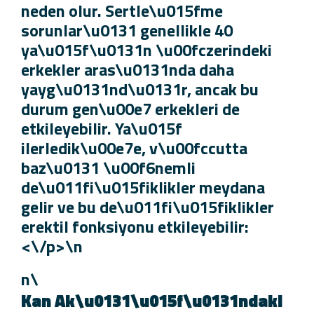
neden olur. Sertle\u015fme
sorunlar\u0131 genellikle 40
ya\u015f\u0131n \u00fczerindeki
erkekler aras\u0131nda daha
yayg\u0131nd\u0131r, ancak bu
durum gen\u00e7 erkekleri de
etkileyebilir. Ya\u015f
ilerledik\u00e7e, v\u00fccutta
baz\u0131 \u00f6nemli
de\u011fi\u015fiklikler meydana
gelir ve bu de\u011fi\u015fiklikler
erektil fonksiyonu etkileyebilir:
<\/p>\n
\n
Kan Ak\u0131\u015f\u0131ndaki