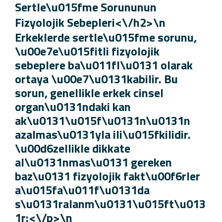
Sertle\u015fme Sorununun
Fizyolojik Sebepleri<\/h2>\n
Erkeklerde sertle\u015fme sorunu,
\u00e7e\u015fitli fizyolojik
sebeplere ba\u011fl\u0131 olarak
ortaya \u00e7\u0131kabilir. Bu
sorun, genellikle erkek cinsel
organ\u0131ndaki kan
ak\u0131\u015f\u0131n\u0131n
azalmas\u0131yla ili\u015fkilidir.
\u00d6zellikle dikkate
al\u0131nmas\u0131 gereken
baz\u0131 fizyolojik fakt\u00f6rler
a\u015fa\u011f\u0131da
s\u0131ralanm\u0131\u015ft\u01
1r:<\/p>\n