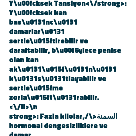
Y\u00fcksek Tansiyon<\/strong>
Y\u00fcksek kan
bas\u0131nc\u0131
damarlar\u0131
sertle\u015ftirebilir ve
daraltabilir, b\u00f6ylece penise
olan kan
ak\u0131\u015f\u0131n\u0131
k\u0131s\u0131tlayabilir ve
sertle\u015fme
zorla\u015ft\u0131rabilir.
<\/li>\n
السمنة<\/strong>: Fazla kilolar,
hormonal dengesizliklere ve
damar