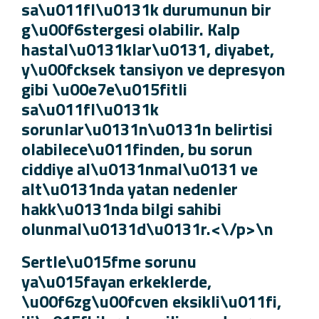
sa\u011fl\u0131k durumunun bir
g\u00f6stergesi olabilir. Kalp
hastal\u0131klar\u0131, diyabet,
y\u00fcksek tansiyon ve depresyon
gibi \u00e7e\u015fitli
sa\u011fl\u0131k
sorunlar\u0131n\u0131n belirtisi
olabilece\u011finden, bu sorun
ciddiye al\u0131nmal\u0131 ve
alt\u0131nda yatan nedenler
hakk\u0131nda bilgi sahibi
olunmal\u0131d\u0131r.<\/p>\n
Sertle\u015fme sorunu
ya\u015fayan erkeklerde,
\u00f6zg\u00fcven eksikli\u011fi,