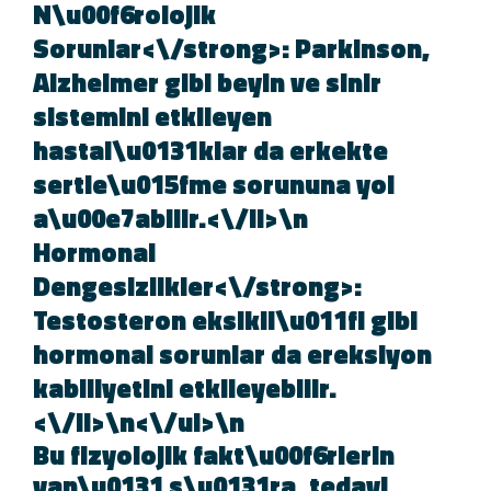
N\u00f6rolojik
Sorunlar<\/strong>: Parkinson,
Alzheimer gibi beyin ve sinir
sistemini etkileyen
hastal\u0131klar da erkekte
sertle\u015fme sorununa yol
a\u00e7abilir.<\/li>\n
Hormonal
Dengesizlikler<\/strong>:
Testosteron eksikli\u011fi gibi
hormonal sorunlar da ereksiyon
kabiliyetini etkileyebilir.
<\/li>\n<\/ul>\n
Bu fizyolojik fakt\u00f6rlerin
yan\u0131 s\u0131ra, tedavi