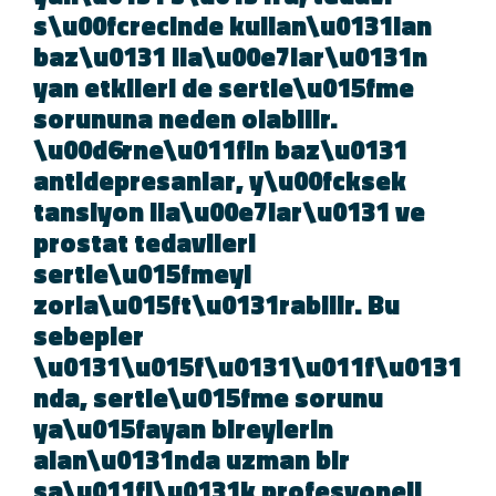
s\u00fcrecinde kullan\u0131lan
baz\u0131 ila\u00e7lar\u0131n
yan etkileri de sertle\u015fme
sorununa neden olabilir.
\u00d6rne\u011fin baz\u0131
antidepresanlar, y\u00fcksek
tansiyon ila\u00e7lar\u0131 ve
prostat tedavileri
sertle\u015fmeyi
zorla\u015ft\u0131rabilir. Bu
sebepler
\u0131\u015f\u0131\u011f\u013
nda, sertle\u015fme sorunu
ya\u015fayan bireylerin
alan\u0131nda uzman bir
sa\u011fl\u0131k profesyoneli