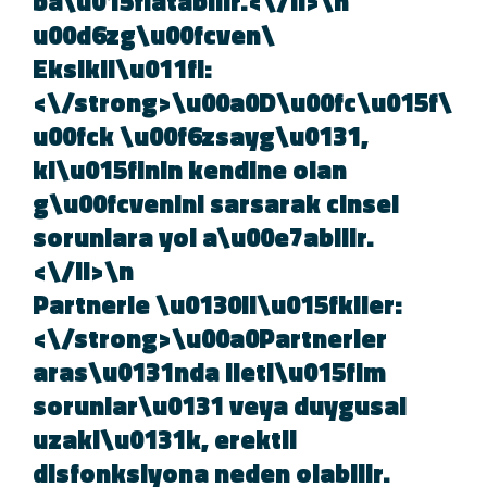
ba\u015flatabilir.<\/li>\n
\u00d6zg\u00fcven
Eksikli\u011fi:
<\/strong>\u00a0D\u00fc\u015f
u00fck \u00f6zsayg\u0131,
ki\u015finin kendine olan
g\u00fcvenini sarsarak cinsel
sorunlara yol a\u00e7abilir.
<\/li>\n
Partnerle \u0130li\u015fkiler:
<\/strong>\u00a0Partnerler
aras\u0131nda ileti\u015fim
sorunlar\u0131 veya duygusal
uzakl\u0131k, erektil
disfonksiyona neden olabilir.