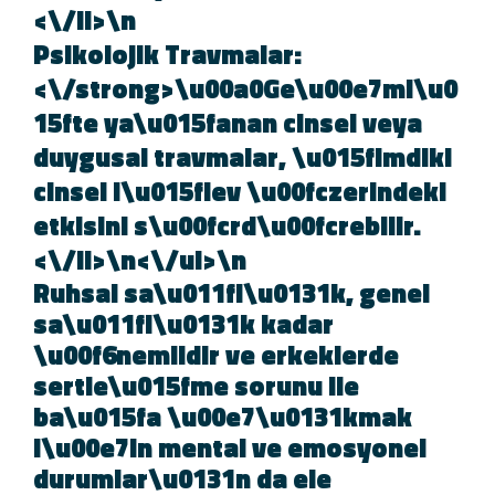
<\/li>\n
Psikolojik Travmalar:
<\/strong>\u00a0Ge\u00e7mi\u
15fte ya\u015fanan cinsel veya
duygusal travmalar, \u015fimdik
cinsel i\u015flev \u00fczerindeki
etkisini s\u00fcrd\u00fcrebilir.
<\/li>\n<\/ul>\n
Ruhsal sa\u011fl\u0131k, genel
sa\u011fl\u0131k kadar
\u00f6nemlidir ve erkeklerde
sertle\u015fme sorunu ile
ba\u015fa \u00e7\u0131kmak
i\u00e7in mental ve emosyonel
durumlar\u0131n da ele