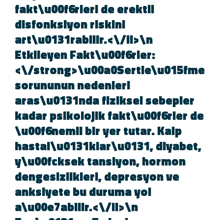
fakt\u00f6rleri de erektil
disfonksiyon riskini
art\u0131rabilir.<\/li>\n
Etkileyen Fakt\u00f6rler:
<\/strong>\u00a0Sertle\u015fm
sorununun nedenleri
aras\u0131nda fiziksel sebepler
kadar psikolojik fakt\u00f6rler d
\u00f6nemli bir yer tutar. Kalp
hastal\u0131klar\u0131, diyabet
y\u00fcksek tansiyon, hormon
dengesizlikleri, depresyon ve
anksiyete bu duruma yol
a\u00e7abilir.<\/li>\n