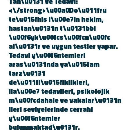
Tan\u0131 ve Tedavi:
<\/strong>\u00a0Do\u011fru
te\u015fhis i\u00e7in hekim,
hastan\u0131n t\u0131bbi
\u00f6yk\u00fcs\u00fcn\u00fc
al\u0131r ve uygun testler yapar.
Tedavi y\u00f6ntemleri
aras\u0131nda ya\u015fam
tarz\u0131
de\u011fi\u015fiklikleri,
ila\u00e7 tedavileri, psikolojik
m\u00fcdahale ve vakalar\u0131
ileri seviyelerinde cerrahi
y\u00f6ntemler
bulunmaktad\u0131r.