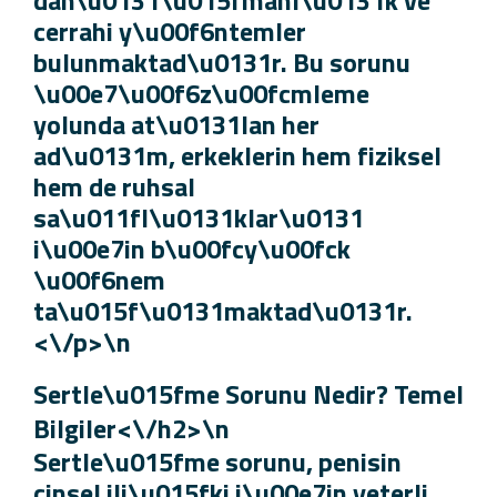
dan\u0131\u015fmanl\u0131k ve
cerrahi y\u00f6ntemler
bulunmaktad\u0131r. Bu sorunu
\u00e7\u00f6z\u00fcmleme
yolunda at\u0131lan her
ad\u0131m, erkeklerin hem fiziksel
hem de ruhsal
sa\u011fl\u0131klar\u0131
i\u00e7in b\u00fcy\u00fck
\u00f6nem
ta\u015f\u0131maktad\u0131r.
<\/p>\n
Sertle\u015fme Sorunu Nedir? Teme
Bilgiler<\/h2>\n
Sertle\u015fme sorunu, penisin
cinsel ili\u015fki i\u00e7in yeterli