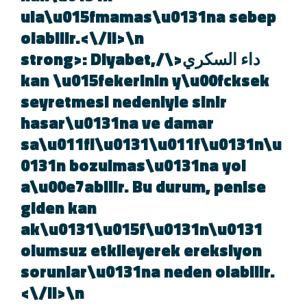
ula\u015fmamas\u0131na sebep
olabilir.<\/li>\n
داء السكري<\/strong>: Diyabet,
kan \u015fekerinin y\u00fcksek
seyretmesi nedeniyle sinir
hasar\u0131na ve damar
sa\u011fl\u0131\u011f\u0131n\
0131n bozulmas\u0131na yol
a\u00e7abilir. Bu durum, penise
giden kan
ak\u0131\u015f\u0131n\u0131
olumsuz etkileyerek ereksiyon
sorunlar\u0131na neden olabilir.
<\/li>\n