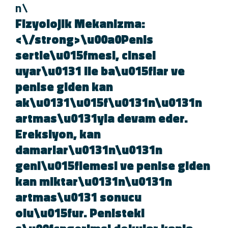
\n
Fizyolojik Mekanizma:
<\/strong>\u00a0Penis
sertle\u015fmesi, cinsel
uyar\u0131 ile ba\u015flar ve
penise giden kan
ak\u0131\u015f\u0131n\u0131n
artmas\u0131yla devam eder.
Ereksiyon, kan
damarlar\u0131n\u0131n
geni\u015flemesi ve penise gide
kan miktar\u0131n\u0131n
artmas\u0131 sonucu
olu\u015fur. Penisteki