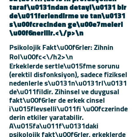
taraf\u0131ndan detayl\u0131 bi
de\u011ferlendirme ve tan\u013
s\u00fcrecinden ge\u00e7meleri
\u00f6nerilir.<\/p>\n
Psikolojik Fakt\u00f6rler: Zihnin
Rol\u00fc<\/h2>\n
Erkeklerde sertle\u015fme sorunu
(erektil disfonksiyon), sadece fizikse
nedenlerle s\u0131n\u0131rl\u013
de\u011fildir. Zihinsel ve duygusal
fakt\u00f6rler de erkek cinsel
i\u015flevselli\u011fi \u00fczerind
derin etkiler yaratabilir.
A\u015fa\u011f\u0131daki
psikolojik fakt\u00f6rler, erkeklerd