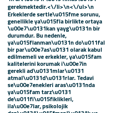
gerekmektedir.<\/li>\n<\/ul>\n
Erkeklerde sertle\u015fme sorunu,
genellikle ya\u015fla birlikte ortaya
\u00e7\u0131kan yayg\u0131n bir
durumdur. Bu nedenle,
ya\u015flanman\u0131n do\u011fa
bir par\u00e7as\u0131 olarak kabul
edilmemeli ve erkekler, ya\u015fam
kalitelerini korumak i\u00e7in
gerekli ad\u0131mlar\u0131
atmal\u0131d\u0131rlar. Tedavi
se\u00e7enekleri aras\u0131nda
ya\u015fam tarz\u0131
de\u011fi\u015fiklikleri,
ila\u00e7lar, psikolojik