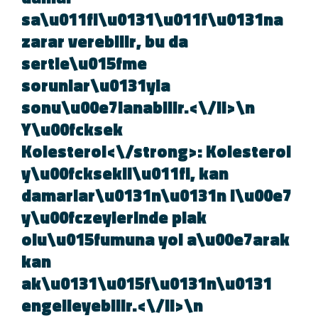
sa\u011fl\u0131\u011f\u0131na
zarar verebilir, bu da
sertle\u015fme
sorunlar\u0131yla
sonu\u00e7lanabilir.<\/li>\n
Y\u00fcksek
Kolesterol<\/strong>: Kolestero
y\u00fcksekli\u011fi, kan
damarlar\u0131n\u0131n i\u00e
y\u00fczeylerinde plak
olu\u015fumuna yol a\u00e7arak
kan
ak\u0131\u015f\u0131n\u0131
engelleyebilir.<\/li>\n