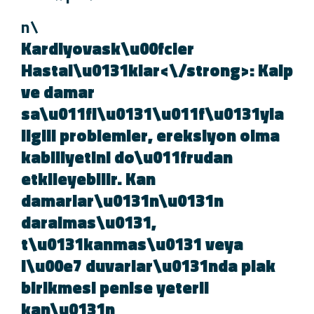
\n
Kardiyovask\u00fcler
Hastal\u0131klar<\/strong>: Kal
ve damar
sa\u011fl\u0131\u011f\u0131yla
ilgili problemler, ereksiyon olma
kabiliyetini do\u011frudan
etkileyebilir. Kan
damarlar\u0131n\u0131n
daralmas\u0131,
t\u0131kanmas\u0131 veya
i\u00e7 duvarlar\u0131nda plak
birikmesi penise yeterli
kan\u0131n