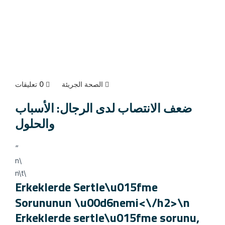
الصحة الجريئة
0 تعليقات
ضعف الانتصاب لدى الرجال: الأسباب
والحلول
“
\n
\n\t
Erkeklerde Sertle\u015fme
Sorununun \u00d6nemi<\/h2>\n
Erkeklerde sertle\u015fme sorunu,