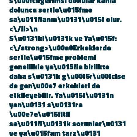
s\u00fcngerimsi dokular kanla
dolunca sertle\u015fme
sa\u011flanm\u0131\u015f olur.
<\/li>\n
S\u0131kl\u0131k ve Ya\u015f:
<\/strong>\u00a0Erkeklerde
sertle\u015fme problemi
genellikle ya\u015fla birlikte
daha s\u0131k g\u00f6r\u00fcls
de gen\u00e7 erkekleri de
etkileyebilir. Ya\u015f\u0131n
yan\u0131 s\u0131ra
\u00e7e\u015fitli
sa\u011fl\u0131k sorunlar\u013
ve ya\u015fam tarz\u0131