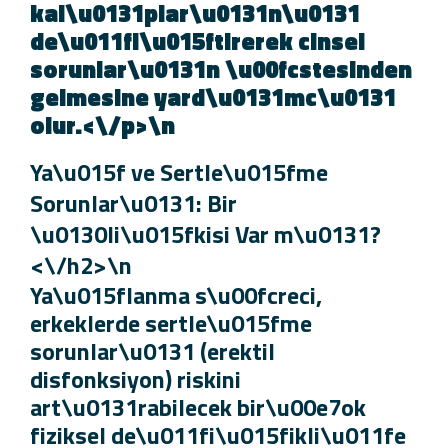
kal\u0131plar\u0131n\u0131
de\u011fi\u015ftirerek cinsel
sorunlar\u0131n \u00fcstesinde
gelmesine yard\u0131mc\u0131
olur.<\/p>\n
Ya\u015f ve Sertle\u015fme
Sorunlar\u0131: Bir
\u0130li\u015fkisi Var m\u0131?
<\/h2>\n
Ya\u015flanma s\u00fcreci,
erkeklerde sertle\u015fme
sorunlar\u0131 (erektil
disfonksiyon) riskini
art\u0131rabilecek bir\u00e7ok
fiziksel de\u011fi\u015fikli\u011fe