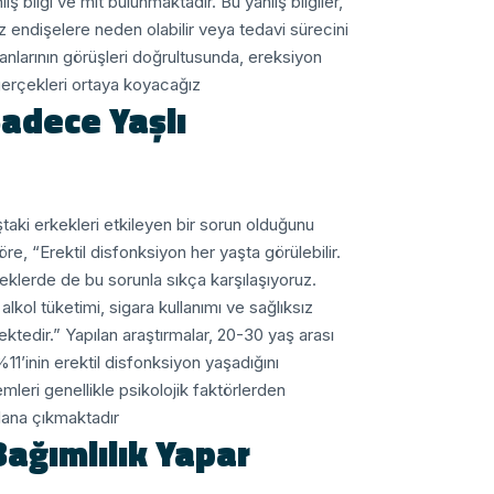
bilgi ve mit bulunmaktadır. Bu yanlış bilgiler,
z endişelere neden olabilir veya tedavi sürecini
manlarının görüşleri doğrultusunda, ereksiyon
 gerçekleri ortaya koyacağız.
Sadece Yaşlı
ştaki erkekleri etkileyen bir sorun olduğunu
öre, “Erektil disfonksiyon her yaşta görülebilir.
eklerde de bu sorunla sıkça karşılaşıyoruz.
alkol tüketimi, sigara kullanımı ve sağlıksız
ektedir.”
Yapılan araştırmalar, 20-30 yaş arası
11’inin erektil disfonksiyon yaşadığını
eri genellikle psikolojik faktörlerden
lana çıkmaktadır.
Bağımlılık Yapar”