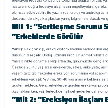
ereksiyon tedavisi konusunda toplumda dolaşan birçok yanlış 
hastaların doğru tedaviye ulaşmasını engelleyebilir, gereksi
olumsuz etkileyebilir. Bu yazımızda, üroloji ve androloji uz
tedavisinde sıkça karşılaşılan yanlış bilgileri ele alacak ve
Mit 1: “Sertleşme Sorunu 
Erkeklerde Görülür”
Yanlış
: Pek çok kişi, erektil disfonksiyonun sadece ileri ya
düşünür.
Gerçek
: Üroloji Uzmanı Prof. Dr. Ahmet Yıldız’a g
Yaşla birlikte görülme sıklığı artsa da, günümüzde genç erk
Özellikle 20-40 yaş arası erkeklerde, stres, anksiyete, aşırı 
yaşam tarzı gibi faktörler ereksiyon sorunlarına yol açabilm
erkeklerin yaklaşık %8’inin, 30-40 yaş arası erkeklerin ise %
göstermektedir. Genç erkeklerde görülen ereksiyon probleml
kaynaklanırken, yaş ilerledikçe fiziksel nedenler daha ön p
Mit 2: “Ereksiyon İlaçları 