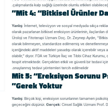
çalışmalarda kalp sağlığı üzerinde olumlu etkileri olabilece
Mit 4: “Bitkisel Ürünler Da
Yanlış
: İnternet, televizyon ve sosyal medyada sıkça rekl
olarak pazarlanan bitkisel ereksiyon ürünlerinin, ilaçlardan da
Üroloji ve Fitoterapi Uzmanı Doç. Dr. Zeynep Aydın, “Bitkise
olarak bilinmeyen, standardize edilmemiş ve denetlenmeyen m
içeriğindeki aktif maddeleri yasadışı olarak içerebilir veya 
olabilir,” diyor.
FDA ve Türkiye İlaç ve Tıbbi Cihaz Kurumu, dü
tespit etmektedir. Gerçekten etkili ve güvenli bir tedavi içi
onaylanmış tedavi yöntemleri tercih edilmelidir.
Mit 5: “Ereksiyon Sorunu Ps
Gerek Yoktur”
Yanlış
: Birçok kişi, ereksiyon sorunlarının tamamen psikol
geçeceğini düşünür.
Gerçek
: Cinsel Sağlık Uzmanı Prof. Dr