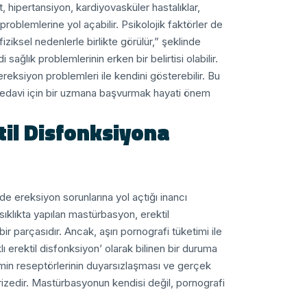
 hipertansiyon, kardiyovasküler hastalıklar,
problemlerine yol açabilir. Psikolojik faktörler de
ziksel nedenlerle birlikte görülür,” şeklinde
ağlık problemlerinin erken bir belirtisi olabilir.
ereksiyon problemleri ile kendini gösterebilir. Bu
tedavi için bir uzmana başvurmak hayati önem
til Disfonksiyona
 ereksiyon sorunlarına yol açtığı inancı
sıklıkta yapılan mastürbasyon, erektil
r parçasıdır. Ancak, aşırı pornografi tüketimi ile
ı erektil disfonksiyon’ olarak bilinen bir duruma
min reseptörlerinin duyarsızlaşması ve gerçek
erizedir. Mastürbasyonun kendisi değil, pornografi