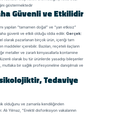
ğini göstermektedir.
ha Güvenli ve Etkilidir”
amı yapılan “tamamen doğal” ve “yan etkisiz”
ha güvenli ve etkili olduğu iddia edilir.
Gerçek
:
l olarak pazarlanan birçok ürün, içeriği tam
addeler içerebilir. Bazıları, reçeteli ilaçların
ağır metaller ve zararlı kimyasallarla kontamine
zenli olarak bu tür ürünlerde yasadışı bileşenler
n, mutlaka bir sağlık profesyoneline danışılmalı ve
ikolojiktir, Tedaviye
ojik olduğunu ve zamanla kendiliğinden
. Ali Yılmaz, “Erektil disfonksiyon vakalarının