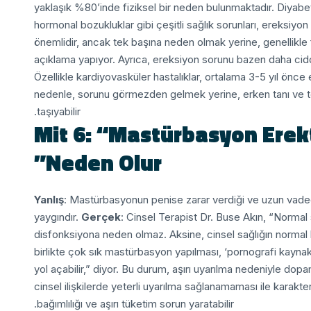
yaklaşık %80’inde fiziksel bir neden bulunmaktadır. Diyabet,
hormonal bozukluklar gibi çeşitli sağlık sorunları, ereksiyon 
önemlidir, ancak tek başına neden olmak yerine, genellikle fi
açıklama yapıyor.
Ayrıca, ereksiyon sorunu bazen daha ciddi s
Özellikle kardiyovasküler hastalıklar, ortalama 3-5 yıl önce 
nedenle, sorunu görmezden gelmek yerine, erken tanı ve 
taşıyabilir.
Mit 6: “Mastürbasyon Erek
Neden Olur”
Yanlış
: Mastürbasyonun penise zarar verdiği ve uzun vadede
yaygındır.
Gerçek
: Cinsel Terapist Dr. Buse Akın, “Normal 
disfonksiyona neden olmaz. Aksine, cinsel sağlığın normal bi
birlikte çok sık mastürbasyon yapılması, ‘pornografi kaynakl
yol açabilir,” diyor.
Bu durum, aşırı uyarılma nedeniyle dopa
cinsel ilişkilerde yeterli uyarılma sağlanamaması ile karakt
bağımlılığı ve aşırı tüketim sorun yaratabilir.