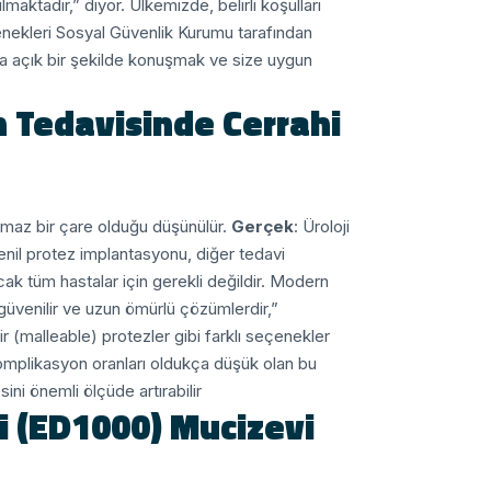
lmaktadır,” diyor.
Ülkemizde, belirli koşulları
çenekleri Sosyal Güvenlik Kurumu tarafından
la açık bir şekilde konuşmak ve size uygun
on Tedavisinde Cerrahi
lmaz bir çare olduğu düşünülür.
Gerçek
: Üroloji
enil protez implantasyonu, diğer tedavi
cak tüm hastalar için gerekli değildir. Modern
üvenilir ve uzun ömürlü çözümlerdir,”
ir (malleable) protezler gibi farklı seçenekler
Komplikasyon oranları oldukça düşük olan bu
ni önemli ölçüde artırabilir.
i (ED1000) Mucizevi