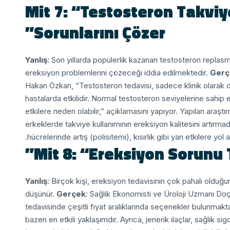
Mit 7: “Testosteron Takvi
Sorunlarını Çözer”
Yanlış
: Son yıllarda popülerlik kazanan testosteron replasma
ereksiyon problemlerini çözeceği iddia edilmektedir.
Gerç
Hakan Özkan, “Testosteron tedavisi, sadece klinik olarak 
hastalarda etkilidir. Normal testosteron seviyelerine sahip
etkilere neden olabilir,” açıklamasını yapıyor.
Yapılan araştı
erkeklerde takviye kullanımının ereksiyon kalitesini artırmad
hücrelerinde artış (polisitemi), kısırlık gibi yan etkilere yo
Mit 8: “Ereksiyon Sorunu T
Yanlış
: Birçok kişi, ereksiyon tedavisinin çok pahalı olduğun
düşünür.
Gerçek
: Sağlık Ekonomisti ve Üroloji Uzmanı Doç.
tedavisinde çeşitli fiyat aralıklarında seçenekler bulunmakt
bazen en etkili yaklaşımdır. Ayrıca, jenerik ilaçlar, sağlık 