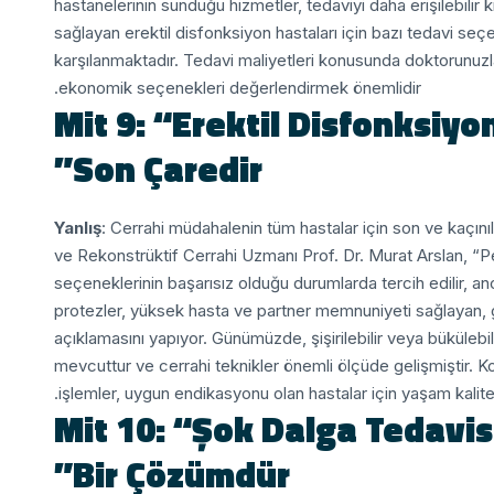
hastanelerinin sunduğu hizmetler, tedaviyi daha erişilebilir kı
sağlayan erektil disfonksiyon hastaları için bazı tedavi se
karşılanmaktadır. Tedavi maliyetleri konusunda doktorunuz
ekonomik seçenekleri değerlendirmek önemlidir.
Mit 9: “Erektil Disfonksiy
Son Çaredir”
Yanlış
: Cerrahi müdahalenin tüm hastalar için son ve kaçını
ve Rekonstrüktif Cerrahi Uzmanı Prof. Dr. Murat Arslan, “P
seçeneklerinin başarısız olduğu durumlarda tercih edilir, an
protezler, yüksek hasta ve partner memnuniyeti sağlayan, g
açıklamasını yapıyor.
Günümüzde, şişirilebilir veya bükülebil
mevcuttur ve cerrahi teknikler önemli ölçüde gelişmiştir. 
işlemler, uygun endikasyonu olan hastalar için yaşam kalitesi
Mit 10: “Şok Dalga Tedavis
Bir Çözümdür”