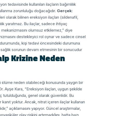
yon tedavisinde kullanılan ilaçların bağımlılık
ullanma zorunluluğu doğacağıdır.
Gerçek
:
 olarak bilinen ereksiyon ilaçları (sildenafil,
lılık yaratmaz. Bu ilaçlar, sadece ihtiyaç
n mekanizmasını olumsuz etkilemez,” diye
nizmasını destekleyici rol oynar ve sadece cinsel
si durumunda, kişi tedavi öncesindeki durumuna
tan sağlık sorunun devam etmesinin bir sonucudur.
Kalp Krizine Neden
ya ani ölüme neden olabileceği konusunda yaygın bir
Dr. Ayşe Kara, “Ereksiyon ilaçları, uygun şekilde
ç tutulduğunda, genel olarak güvenlidir. Bu
bir kanıt yoktur. Ancak, nitrat içeren ilaçlar kullanan
ıdır,” açıklamasını yapıyor.
Güncel araştırmalar,
ovasküler olay riskini artırmadığını, hatta bazı