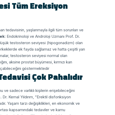
yesi Tüm Ereksiyon
n tedavisinin, yaşlanmayla ilgili tüm sorunları ve
ek
: Endokrinoloji ve Androloji Uzmanı Prof. Dr.
düşük testosteron seviyesi (hipogonadizm) olan
 erkeklerde ek fayda sağlamaz ve hatta çeşitli yan
rmalar, testosteron seviyesi normal olan
ığını, aksine prostat büyümesi, kırmızı kan
l açabileceğini göstermektedir.
edavisi Çok Pahalıdır”
u ve sadece varlıklı kişilerin erişebileceğini
 Dr. Kemal Yıldırım, “Erektil disfonksiyon
adır. Yaşam tarzı değişiklikleri, en ekonomik ve
sigortası kapsamındaki tedaviler ve kamu