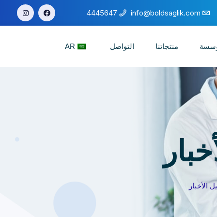
4445647
info@boldsaglik.com
ؤسسة
منتجاتنا
التواصل
AR
خبار
 الأخبار