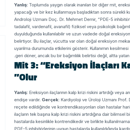
Yanlış
: Toplumda yaygın olarak inanılan bir diğer mit, ereksi
yapacağı ve bir kez kullanmaya başladıktan sonra sürekli k
Androloji Uzmanı Doç. Dr. Mehmet Demir, “PDE-5 inhibitörleri
tadalafil, vardenafil, avanafil) fiziksel veya psikolojik bağım
duyulduğunda kullanılabilir ve uzun vadede doğal ereksiyo
belirtiyor.
Bu ilaçlar, vücutta var olan doğal ereksiyon meka
uyarılma durumunda etkilerini gösterir. Kullanımın kesilme
geri döner, ancak bu bir bağımlılık belirtisi değil, altta ya
Mit 3: “Ereksiyon İlaçları 
Olur”
Yanlış
: Ereksiyon ilaçlarının kalp krizi riskini artırdığı ve
endişe vardır.
Gerçek
: Kardiyoloji ve Üroloji Uzmanı Prof. 
reçete edildiğinde ve kontrendikasyonları olan hastalar hari
ilaçların tek başına kalp krizi riskini artırdığına dair bilimsel 
hastalarda kesinlikle kontrendikedir ve birlikte kullanılmamal
PDE-5 inhibitörlerinin uygun hastalarda kullanıldığında kardiy