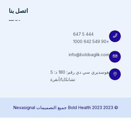
اتصل بنا
444 5 647
+90 549 642 1000
info@boldsaglik.com
هوسديري سي دي رقم: 180 د: 5
تشانكايا/أنقرة
© 2023 Bold Health 2023 جميع التصميمات Nexasignal