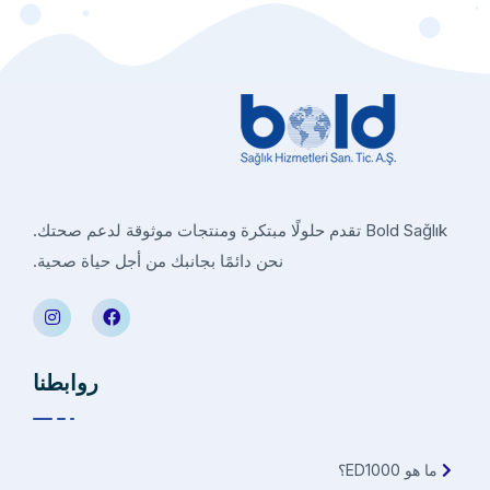
Bold Sağlık تقدم حلولًا مبتكرة ومنتجات موثوقة لدعم صحتك.
نحن دائمًا بجانبك من أجل حياة صحية.
روابطنا
ما هو ED1000؟