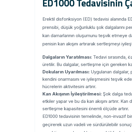
ED1000 Tedavisinin Ça
Erektil disfonksiyon (ED) tedavisi alanında E
prensibi, düşük yoğunluklu şok dalgalarını p
kan damarlarının oluşumunu teşvik etmeye day
penisin kan akışını artırarak sertleşmeyi iyileşti
Dalgaların Yaratılması:
Tedavi sırasında, öze
üretilir. Bu dalgalar, sertleşme için gereken ka
Dokuların Uyarılması:
Uygulanan dalgalar, p
kendini onarmasını ve iyileşmesini teşvik ede
hücrelerin aktivitesini artırır.
Kan Akışının İyileştirilmesi:
Şok dalga tedav
etkiler yapar ve bu da kan akışını artırır. Ka
sertleşme kapasitesini önemli ölçüde artırır.
ED1000 tedavisinin temelinde, non-invazif bi
geçirerek uzun vadeli ve sürdürülebilir sonuçl