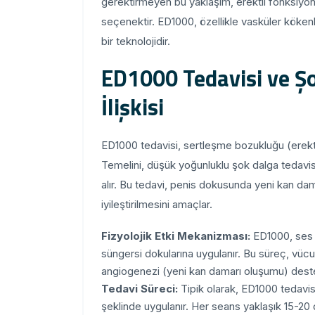
gerektirmeyen bu yaklaşım, erektil fonksiyon
seçenektir. ED1000, özellikle vasküler köken
bir teknolojidir.
ED1000 Tedavisi ve Şo
İlişkisi
ED1000 tedavisi, sertleşme bozukluğu (erektil
Temelini, düşük yoğunluklu şok dalga teda
alır. Bu tedavi, penis dokusunda yeni kan da
iyileştirilmesini amaçlar.
Fizyolojik Etki Mekanizması:
ED1000, ses d
süngersi dokularına uygulanır. Bu süreç, vüc
angiogenezi (yeni kan damarı oluşumu) deste
Tedavi Süreci:
Tipik olarak, ED1000 tedavis
şeklinde uygulanır. Her seans yaklaşık 15-20