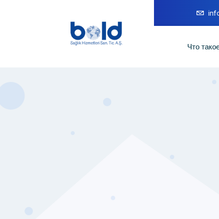
in
Что тако