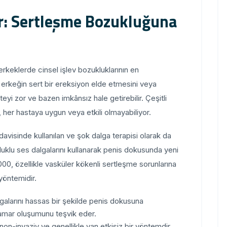
r: Sertleşme Bozukluğuna
rkeklerde cinsel işlev bozukluklarının en
ir erkeğin sert bir ereksiyon elde etmesini veya
iteyi zor ve bazen imkânsız hale getirebilir. Çeşitli
her hastaya uygun veya etkili olmayabiliyor.
visinde kullanılan ve şok dalga terapisi olarak da
luklu ses dalgalarını kullanarak penis dokusunda yeni
00, özellikle vasküler kökenli sertleşme sorunlarına
yöntemidir.
lgalarını hassas bir şekilde penis dokusuna
damar oluşumunu teşvik eder.
non-invaziv ve genellikle yan etkisiz bir yöntemdir.