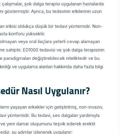
k çalışmalar, şok dalga terapisi uygulanan hastalarda
ı göstermiştir. Ayrıca, bu tedavinin etkilerinin uzun
an etkisi oldukça düşük bir tedavi yöntemidir. Non-
asta konforu yüksektir.
 olmayan veya oral ilaçlara yeterli cevap alamayan
line sahiptir. ED1000 tedavisi ve şok dalga terapisinin
nde paradigmaları değiştirebilecek niteliktedir ve bu
inliği ve uygulama alanları hakkında daha fazla bilgi
edür Nasıl Uygulanır?
emi yaşayan erkekler için geliştirilmiş, non-invaziv,
davi yöntemidir. Bu tedavi, ses dalgaları yardımıyla
k ve yeni damar oluşumunu teşvik ederek erektil
osedür, şu adımlar izlenerek uygulanır: