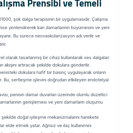
lışma Prensibi ve Temeli
D1000, şok dalga terapisinin bir uygulamasıdır. Çalışma
enise yönlendirerek kan damarlarının büyümesini ve yeni
anır. Bu sürece neovaskülarizasyon adı verilir ve
rir.
l olarak tasarlanmış bir cihaz kullanılarak ses dalgaları
n akışını artıracak şekilde dokulara gönderilir.
enisteki dokulara hafif bir basınç uygulayarak onların
r. Bu, sertleşme işlevini doğrudan etkileyen endotelyal
isi, penisin damar duvarları üzerinde olumlu düzeltici
n damarlarının genişlemesi ve yeni damarların oluşumu
r şekilde doğal iyileşme mekanizmalarını harekete
ar elde etmek yatar. Ağrısız ve ilaç kullanımını