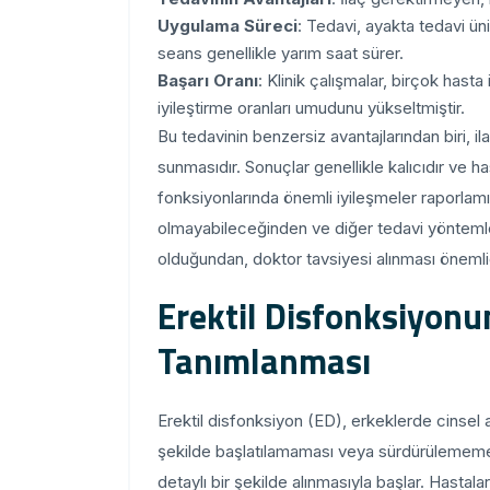
Uygulama Süreci
: Tedavi, ayakta tedavi ün
seans genellikle yarım saat sürer.
Başarı Oranı
: Klinik çalışmalar, birçok hast
iyileştirme oranları umudunu yükseltmiştir.
Bu tedavinin benzersiz avantajlarından biri, il
sunmasıdır. Sonuçlar genellikle kalıcıdır ve ha
fonksiyonlarında önemli iyileşmeler raporlamış
olmayabileceğinden ve diğer tedavi yöntemleriy
olduğundan, doktor tavsiyesi alınması önemlid
Erektil Disfonksiyonun
Tanımlanması
Erektil disfonksiyon (ED), erkeklerde cinsel ak
şekilde başlatılamaması veya sürdürülememes
detaylı bir şekilde alınmasıyla başlar. Hastalar