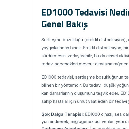
ED1000 Tedavisi Nedi
Genel Bakış
Sertleşme bozukluğu (erektil disfonksiyon), e
yaygınlarından biridir. Erektil disfonksiyon, b
sürdürmesini zorlaştırabilir, bu da cinsel aktiv
tedavi seçenekleri mevcut olmasına rağmen, 
ED1000 tedavisi, sertleşme bozukluğunun teda
bilinen bir yöntemdir. Bu tedavi, düşük yoğun
kan damarlarının oluşumunu teşvik eder. ED10
sahip hastalar için umut vaat eden bir tedavi 
Şok Dalga Terapisi
: ED1000 cihazı, ses da
yönlendirerek, angiogenez adı verilen yeni 
Tedavinin Avantajları
: İlaç gerektirmeyen, 