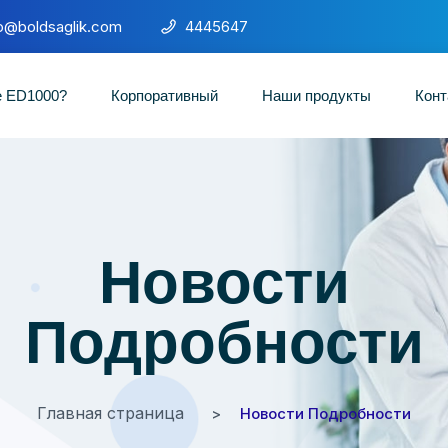
fo@boldsaglik.com
4445647
е ED1000?
Корпоративный
Наши продукты
Конт
Новости
Подробности
Главная страница
Новости Подробности