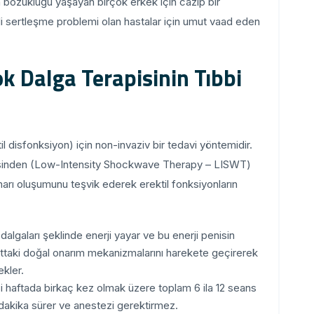
 bozukluğu yaşayan birçok erkek için cazip bir
li sertleşme problemi olan hastalar için umut vaad eden
k Dalga Terapisinin Tıbbi
 disfonksiyon) için non-invaziv bir tedavi yöntemidir.
visinden (Low-Intensity Shockwave Therapy – LISWT)
marı oluşumunu teşvik ederek erektil fonksiyonların
algaları şeklinde enerji yayar ve bu enerji penisin
uttaki doğal onarım mekanizmalarını harekete geçirerek
kler.
i haftada birkaç kez olmak üzere toplam 6 ila 12 seans
 dakika sürer ve anestezi gerektirmez.