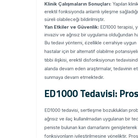
Klinik Çalışmaların Sonuçları:
Yapılan klini
erektil fonksiyonda anlamlı iyileşme sağladığın
süreli olabileceği bildirilmiştir.
Yan Etkiler ve Güvenlik:
ED1000 terapisi, y
invaziv ve ağrısız bir uygulama olduğundan h
Bu tedavi yöntemi, özellikle cerrahiye uygun
hastalar için bir alternatif olabilme potansiye
tıbbi ilişkisi, erektil disfonksiyonun tedavisi
alanda devam eden araştırmalar, tedavinin etk
sunmaya devam etmektedir.
ED1000 Tedavisi: Pros
ED1000 tedavisi, sertleşme bozuklukları probl
ağrısız ve ilaç kullanılmadan uygulanan bir te
peniste bulunan kan damarlarını genişletere
fonksiyonların iyileştirilmesine yöneliktir. Pr