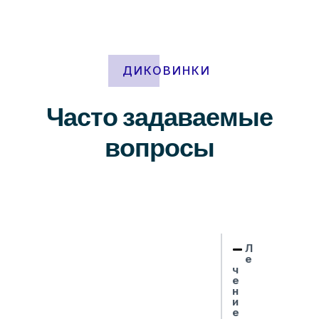
ДИКОВИНКИ
Часто задаваемые
вопросы
Л
е
ч
е
н
и
е