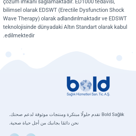
çözüm imkanı sağlamaktadır. ED1000 tedavisi,
bilimsel olarak EDSWT (Erectile Dysfunction Shoc
Wave Therapy) olarak adlandırılmaktadır ve EDS
teknolojisinde dünyadaki Altın Standart olarak kab
edilmektedir.
Bold Sağlık تقدم حلولًا مبتكرة ومنتجات موثوقة لدعم صحتك.
نحن دائمًا بجانبك من أجل حياة صحية.