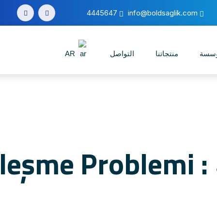
4445647
info@boldsaglik.com
ؤسسة
منتجاتنا
التواصل
AR
Sertleş