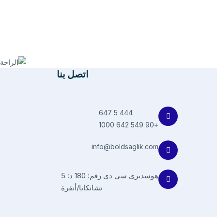
اتصل بنا
444 5 647
+90 549 642 1000
info@boldsaglik.com
هوسديري سي دي رقم: 180 د: 5
تشانكايا/أنقرة