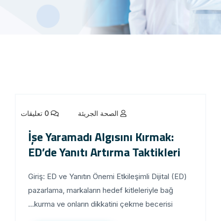
الصحة الجريئة
0 تعليقات
İşe Yaramadı Algısını Kırmak:
ED’de Yanıtı Artırma Taktikleri
Giriş: ED ve Yanıtın Önemi Etkileşimli Dijital (ED)
pazarlama, markaların hedef kitleleriyle bağ
kurma ve onların dikkatini çekme becerisi...