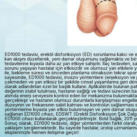
ED1000 tedavisi, erektil disfonksiyon (ED) sorunlarına kalıcı ve
kan akışını düzelterek, yeni damar oluşumunu sağlamakta ve böyl
tedavilerine kıyasla daha az yan etkiye sahiptir. İlaç tedavileri, 
sorunu yaşayan hastalar için etkisizdir ve olumsuz yan etkilere 
ile, bekleme süresi ve önceden planlama olmaksızın tekrar sponta
sayesinde, ED1000 tedavisi, invaziv yöntemlere (enjeksiyon ve 
çekmeden ve yan etkisiz bir şekilde cinsel yaşamlarına geri dönm
olarak adlandırılan özel bir başlık kullanır. Aplikatörde bulunan 
değerinin stabil tutulması, hastanın sağlığı ve tedavi sürecinin
atımda enerji seviyesini kontrol eden bir mekanizma bulunmaktad
gerçekleşir ve hastanın olumsuz durumlarla karşılaşması engelle
düzeyinin ve frekansının sabit kalması ve kontrolün sağlanması s
yöntemlerine kıyasla yan etkisi bulunmayan ve yeni damar oluş
sağlanan ED1000 cihazı, EDSWT (Erektil Disfonksiyon Şok Dalga 
ED1000 cihazı kullanılarak gerçekleştirilmiştir. Bold Sağlık, 201
Sonuç olarak, ED1000 tedavisi, diğer yöntemlerden farklı olarak, 
yaklaşım sergilemektedir. Bu sayede hastalar, üroloji uzmanların
ekiplerimizle hemen iletişime geçin!