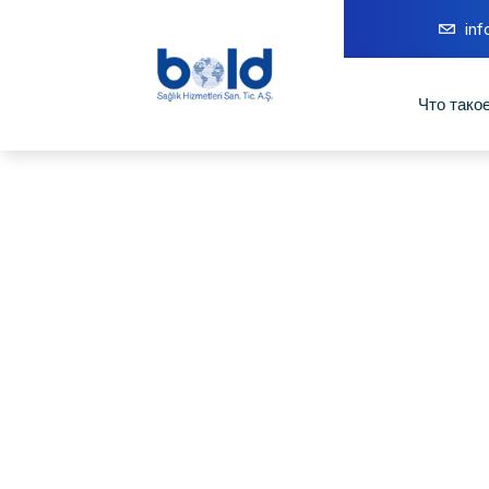
in
Что тако