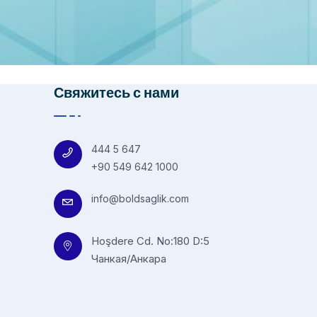
Свяжитесь с нами
444 5 647
+90 549 642 1000
info@boldsaglik.com
Hoşdere Cd. No:180 D:5
Чанкая/Анкара