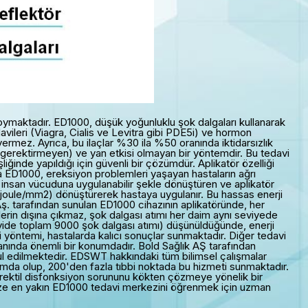
 koymaktadır. ED1000, düşük yoğunluklu şok dalgaları kullanarak
ileri (Viagra, Cialis ve Levitra gibi PDE5i) ve hormon
 vermez. Ayrıca, bu ilaçlar %30 ila %50 oranında iktidarsızlık
le gerektirmeyen) ve yan etkisi olmayan bir yöntemdir. Bu tedavi
inde yapıldığı için güvenli bir çözümdür. Aplikatör özelliği
a ED1000, ereksiyon problemleri yaşayan hastaların ağrı
ı insan vücuduna uygulanabilir şekle dönüştüren ve aplikatör
milijoule/mm2) dönüştürerek hastaya uygulanır. Bu hassas enerji
Aş. tarafından sunulan ED1000 cihazının aplikatöründe, her
erin dışına çıkmaz, şok dalgası atımı her daim aynı seviyede
avide toplam 9000 şok dalgası atımı) düşünüldüğünde, enerji
 yöntemi, hastalarda kalıcı sonuçlar sunmaktadır. Diğer tedavi
nında önemli bir konumdadır. Bold Sağlık AŞ tarafından
l edilmektedir. EDSWT hakkındaki tüm bilimsel çalışmalar
onumda olup, 200'den fazla tıbbi noktada bu hizmeti sunmaktadır.
, erektil disfonksiyon sorununu kökten çözmeye yönelik bir
r. Size en yakın ED1000 tedavi merkezini öğrenmek için uzman