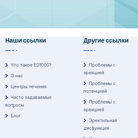
Наши ссылки
Другие ссылки
Что такое ED1000?
Проблемы с
эрекцией
О нас
Проблемы с
Центры лечения
потенцией
Часто задаваемые
Проблемы с
вопросы
эрекцией
Блог
Эректильная
дисфункция