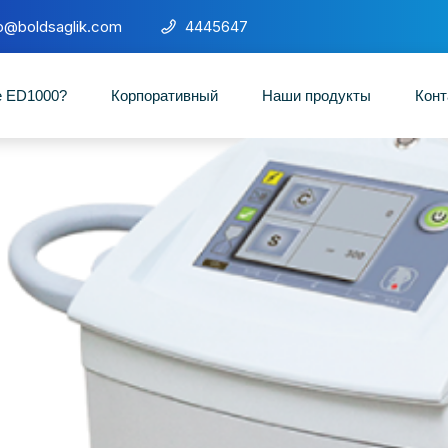
fo@boldsaglik.com
4445647
е ED1000?
Корпоративный
Наши продукты
Конт