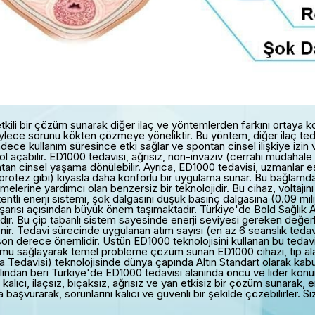
 etkili bir çözüm sunarak diğer ilaç ve yöntemlerden farkını ortaya
ece sorunu kökten çözmeye yöneliktir. Bu yöntem, diğer ilaç tedav
sadece kullanım süresince etki sağlar ve spontan cinsel ilişkiye izin
yol açabilir. ED1000 tedavisi, ağrısız, non-invaziv (cerrahi müdaha
n cinsel yaşama dönülebilir. Ayrıca, ED1000 tedavisi, uzmanlar eşliğ
protez gibi) kıyasla daha konforlu bir uygulama sunar. Bu bağlamd
elerine yardımcı olan benzersiz bir teknolojidir. Bu cihaz, voltajın
patentli enerji sistemi, şok dalgasını düşük basınç dalgasına (0.09 
 başarısı açısından büyük önem taşımaktadır. Türkiye'de Bold Sağlık 
ır. Bu çip tabanlı sistem sayesinde enerji seviyesi gereken değerl
nir. Tedavi sürecinde uygulanan atım sayısı (en az 6 seanslık ted
on derece önemlidir. Üstün ED1000 teknolojisini kullanan bu tedavi
umu sağlayarak temel probleme çözüm sunan ED1000 cihazı, tıp ala
Tedavisi) teknolojisinde dünya çapında Altın Standart olarak kabu
1 yılından beri Türkiye'de ED1000 tedavisi alanında öncü ve lider k
kalıcı, ilaçsız, bıçaksız, ağrısız ve yan etkisiz bir çözüm sunarak
a başvurarak, sorunlarını kalıcı ve güvenli bir şekilde çözebilirle