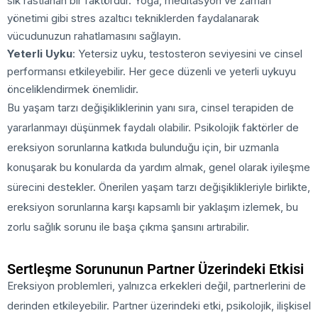
sık rastlanan bir faktördür. Yoga, meditasyon ve zaman
yönetimi gibi stres azaltıcı tekniklerden faydalanarak
vücudunuzun rahatlamasını sağlayın.
Yeterli Uyku
: Yetersiz uyku, testosteron seviyesini ve cinsel
performansı etkileyebilir. Her gece düzenli ve yeterli uykuyu
önceliklendirmek önemlidir.
Bu yaşam tarzı değişikliklerinin yanı sıra, cinsel terapiden de
yararlanmayı düşünmek faydalı olabilir. Psikolojik faktörler de
ereksiyon sorunlarına katkıda bulunduğu için, bir uzmanla
konuşarak bu konularda da yardım almak, genel olarak iyileşme
sürecini destekler. Önerilen yaşam tarzı değişiklikleriyle birlikte,
ereksiyon sorunlarına karşı kapsamlı bir yaklaşım izlemek, bu
zorlu sağlık sorunu ile başa çıkma şansını artırabilir.
Sertleşme Sorununun Partner Üzerindeki Etkisi
Ereksiyon problemleri, yalnızca erkekleri değil, partnerlerini de
derinden etkileyebilir. Partner üzerindeki etki, psikolojik, ilişkisel