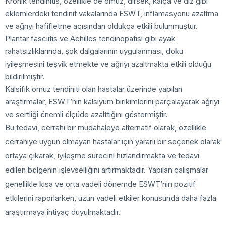
Kronik tendinitis, özellikle de omuz, dirsek, kalça ve diz gibi
eklemlerdeki tendinit vakalarında ESWT, inflamasyonu azaltma
ve ağrıyı hafifletme açısından oldukça etkili bulunmuştur.
Plantar fasciitis ve Achilles tendinopatisi gibi ayak
rahatsızlıklarında, şok dalgalarının uygulanması, doku
iyileşmesini teşvik etmekte ve ağrıyı azaltmakta etkili olduğu
bildirilmiştir.
Kalsifik omuz tendiniti olan hastalar üzerinde yapılan
araştırmalar, ESWT’nin kalsiyum birikimlerini parçalayarak ağrıyı
ve sertliği önemli ölçüde azalttığını göstermiştir.
Bu tedavi, cerrahi bir müdahaleye alternatif olarak, özellikle
cerrahiye uygun olmayan hastalar için yararlı bir seçenek olarak
ortaya çıkarak, iyileşme sürecini hızlandırmakta ve tedavi
edilen bölgenin işlevselliğini artırmaktadır. Yapılan çalışmalar
genellikle kısa ve orta vadeli dönemde ESWT’nin pozitif
etkilerini raporlarken, uzun vadeli etkiler konusunda daha fazla
araştırmaya ihtiyaç duyulmaktadır.