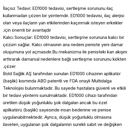
İlaçsız Tedavi: ED1000 tedavisi, sertleşme sorununu ilaç
kullanmadan çözen bir yöntemdir. ED1000 tedavisi, ilaç aler
olan veya ilaçların yan etkilerinden kaçınmak isteyen erkek
için önemli bir avantajdır.
Kalıcı Sonuçlar: ED1000 tedavisi, sertleşme sorununa kalıcı
çözüm sağlar. Kalıcı olmasının ana nedeni peniste yeni da
oluşumuna yol açmasıdır.Bu mekanizma ile penisteki kan ak
arttırarak damarsal nedenlere bağlı sertleşme sorununu kö
çözer.
Bold Sağlık AŞ tarafından sunulan ED1000 cihazının aplikat
(başlık) kısmında ABD patentli ve FDA onaylı Multidalga
Teknolojisi bulunmaktadır. Bu sayede hastalara güvenli ve et
bir tedavi yöntemi sunulmaktadır. ED1000 cihazı tarafından
üretilen düşük yoğunluklu şok dalgaları ancak bu özel
aplikatörü (başlık) sayesinde insan bedenine ve penise
uygulanabilmektedir. Ayrıca, düşük yoğunluklu olmasına
ilaveten, uygulanan şok dalgalarının surekli sabit ve değişk