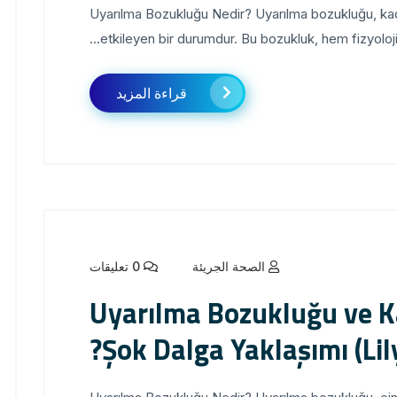
Uyarılma Bozukluğu Nedir? Uyarılma bozukluğu, kadın
etkileyen bir durumdur. Bu bozukluk, hem fizyolojik
قراءة المزيد
الصحة الجريئة
0 تعليقات
Uyarılma Bozukluğu ve Ka
Şok Dalga Yaklaşımı (Lil