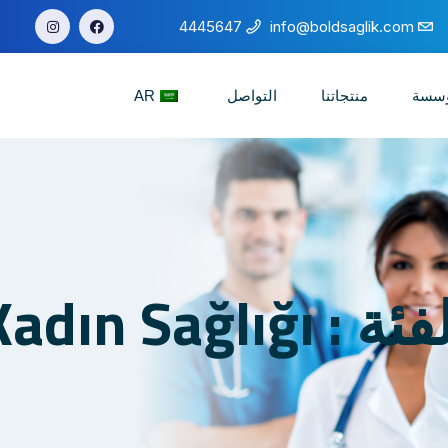
4445647
info@boldsaglik.com
ؤسسة
منتجاتنا
التواصل
AR
ة : Kadın Sağlığı