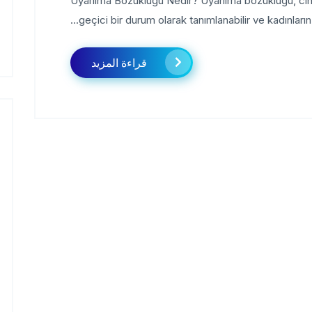
Uyarılma Bozukluğu Nedir? Uyarılma bozukluğu, cins
geçici bir durum olarak tanımlanabilir ve kadınların ci
قراءة المزيد