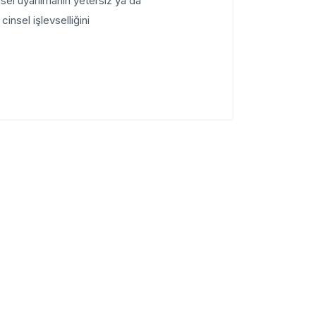
el uyarılmanın yetersiz ya da
nsel işlevselliğini...