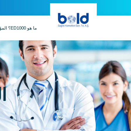
ما هو ED1000؟
الم
الفئ